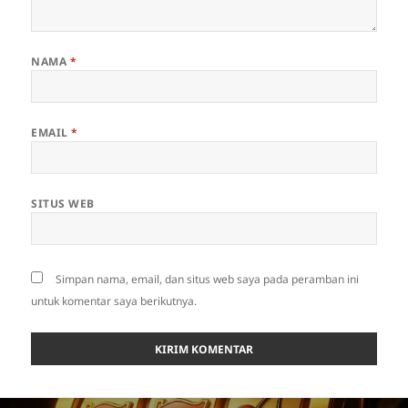
NAMA
*
EMAIL
*
SITUS WEB
Simpan nama, email, dan situs web saya pada peramban ini
untuk komentar saya berikutnya.
Navigasi