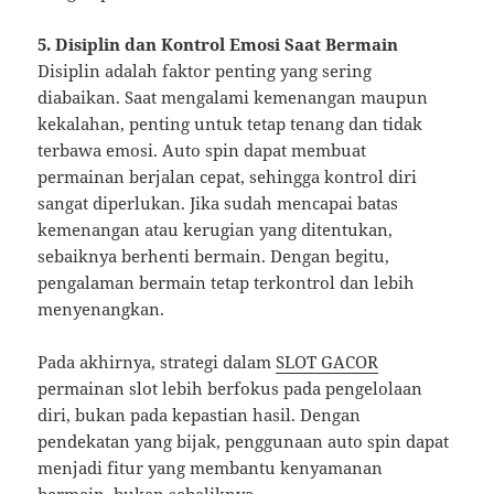
5. Disiplin dan Kontrol Emosi Saat Bermain
Disiplin adalah faktor penting yang sering
diabaikan. Saat mengalami kemenangan maupun
kekalahan, penting untuk tetap tenang dan tidak
terbawa emosi. Auto spin dapat membuat
permainan berjalan cepat, sehingga kontrol diri
sangat diperlukan. Jika sudah mencapai batas
kemenangan atau kerugian yang ditentukan,
sebaiknya berhenti bermain. Dengan begitu,
pengalaman bermain tetap terkontrol dan lebih
menyenangkan.
Pada akhirnya, strategi dalam
SLOT GACOR
permainan slot lebih berfokus pada pengelolaan
diri, bukan pada kepastian hasil. Dengan
pendekatan yang bijak, penggunaan auto spin dapat
menjadi fitur yang membantu kenyamanan
bermain, bukan sebaliknya.