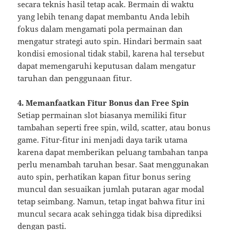
secara teknis hasil tetap acak. Bermain di waktu
yang lebih tenang dapat membantu Anda lebih
fokus dalam mengamati pola permainan dan
mengatur strategi auto spin. Hindari bermain saat
kondisi emosional tidak stabil, karena hal tersebut
dapat memengaruhi keputusan dalam mengatur
taruhan dan penggunaan fitur.
4. Memanfaatkan Fitur Bonus dan Free Spin
Setiap permainan slot biasanya memiliki fitur
tambahan seperti free spin, wild, scatter, atau bonus
game. Fitur-fitur ini menjadi daya tarik utama
karena dapat memberikan peluang tambahan tanpa
perlu menambah taruhan besar. Saat menggunakan
auto spin, perhatikan kapan fitur bonus sering
muncul dan sesuaikan jumlah putaran agar modal
tetap seimbang. Namun, tetap ingat bahwa fitur ini
muncul secara acak sehingga tidak bisa diprediksi
dengan pasti.