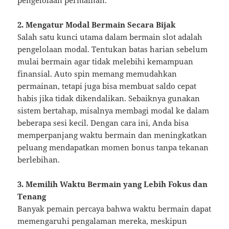
2. Mengatur Modal Bermain Secara Bijak
Salah satu kunci utama dalam bermain slot adalah
pengelolaan modal. Tentukan batas harian sebelum
mulai bermain agar tidak melebihi kemampuan
finansial. Auto spin memang memudahkan
permainan, tetapi juga bisa membuat saldo cepat
habis jika tidak dikendalikan. Sebaiknya gunakan
sistem bertahap, misalnya membagi modal ke dalam
beberapa sesi kecil. Dengan cara ini, Anda bisa
memperpanjang waktu bermain dan meningkatkan
peluang mendapatkan momen bonus tanpa tekanan
berlebihan.
3. Memilih Waktu Bermain yang Lebih Fokus dan
Tenang
Banyak pemain percaya bahwa waktu bermain dapat
memengaruhi pengalaman mereka, meskipun