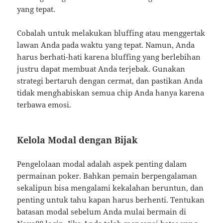
yang tepat.
Cobalah untuk melakukan bluffing atau menggertak
lawan Anda pada waktu yang tepat. Namun, Anda
harus berhati-hati karena bluffing yang berlebihan
justru dapat membuat Anda terjebak. Gunakan
strategi bertaruh dengan cermat, dan pastikan Anda
tidak menghabiskan semua chip Anda hanya karena
terbawa emosi.
Kelola Modal dengan Bijak
Pengelolaan modal adalah aspek penting dalam
permainan poker. Bahkan pemain berpengalaman
sekalipun bisa mengalami kekalahan beruntun, dan
penting untuk tahu kapan harus berhenti. Tentukan
batasan modal sebelum Anda mulai bermain di