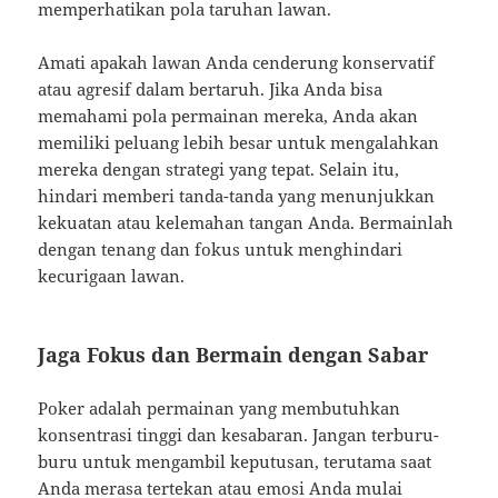
memperhatikan pola taruhan lawan.
Amati apakah lawan Anda cenderung konservatif
atau agresif dalam bertaruh. Jika Anda bisa
memahami pola permainan mereka, Anda akan
memiliki peluang lebih besar untuk mengalahkan
mereka dengan strategi yang tepat. Selain itu,
hindari memberi tanda-tanda yang menunjukkan
kekuatan atau kelemahan tangan Anda. Bermainlah
dengan tenang dan fokus untuk menghindari
kecurigaan lawan.
Jaga Fokus dan Bermain dengan Sabar
Poker adalah permainan yang membutuhkan
konsentrasi tinggi dan kesabaran. Jangan terburu-
buru untuk mengambil keputusan, terutama saat
Anda merasa tertekan atau emosi Anda mulai