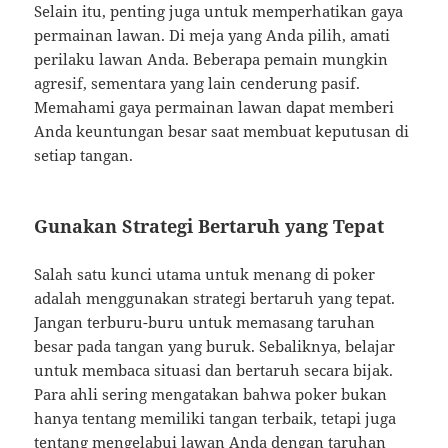
Selain itu, penting juga untuk memperhatikan gaya
permainan lawan. Di meja yang Anda pilih, amati
perilaku lawan Anda. Beberapa pemain mungkin
agresif, sementara yang lain cenderung pasif.
Memahami gaya permainan lawan dapat memberi
Anda keuntungan besar saat membuat keputusan di
setiap tangan.
Gunakan Strategi Bertaruh yang Tepat
Salah satu kunci utama untuk menang di poker
adalah menggunakan strategi bertaruh yang tepat.
Jangan terburu-buru untuk memasang taruhan
besar pada tangan yang buruk. Sebaliknya, belajar
untuk membaca situasi dan bertaruh secara bijak.
Para ahli sering mengatakan bahwa poker bukan
hanya tentang memiliki tangan terbaik, tetapi juga
tentang mengelabui lawan Anda dengan taruhan