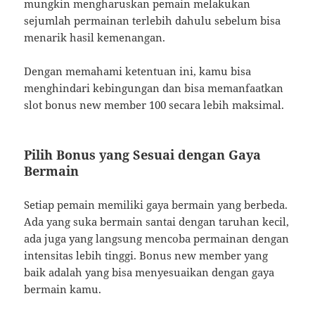
mungkin mengharuskan pemain melakukan
sejumlah permainan terlebih dahulu sebelum bisa
menarik hasil kemenangan.
Dengan memahami ketentuan ini, kamu bisa
menghindari kebingungan dan bisa memanfaatkan
slot bonus new member 100 secara lebih maksimal.
Pilih Bonus yang Sesuai dengan Gaya
Bermain
Setiap pemain memiliki gaya bermain yang berbeda.
Ada yang suka bermain santai dengan taruhan kecil,
ada juga yang langsung mencoba permainan dengan
intensitas lebih tinggi. Bonus new member yang
baik adalah yang bisa menyesuaikan dengan gaya
bermain kamu.