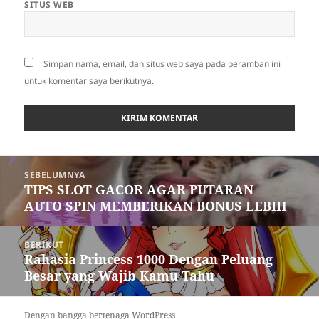
SITUS WEB
Simpan nama, email, dan situs web saya pada peramban ini
untuk komentar saya berikutnya.
Navigasi
SEBELUMNYA
pos
TIPS SLOT GACOR AGAR PUTARAN
Pos
AUTO SPIN MEMBERIKAN BONUS LEBIH
sebelumnya:
BERIKUT
Rahasia Princess 1000 Dengan Peluang
Pos
Besar yang Wajib Kamu Tahu
berikutnya:
Dengan bangga bertenaga WordPress