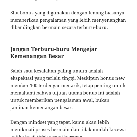
Slot bonus yang digunakan dengan tenang biasanya
memberikan pengalaman yang lebih menyenangkan
dibandingkan bermain secara terburu-buru.
Jangan Terburu-buru Mengejar
Kemenangan Besar
Salah satu kesalahan paling umum adalah
ekspektasi yang terlalu tinggi. Meskipun bonus new
member 100 terdengar menarik, tetap penting untuk
memahami bahwa tujuan utama bonus ini adalah
untuk memberikan pengalaman awal, bukan
jaminan kemenangan besar.
Dengan mindset yang tepat, kamu akan lebih
menikmati proses bermain dan tidak mudah kecewa
ketika hasil tidak sesuai harapan.