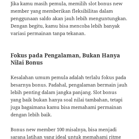
Jika kamu masih pemula, memilih slot bonus new
member yang memberikan fleksibilitas dalam
penggunaan saldo akan jauh lebih menguntungkan.
Dengan begitu, kamu bisa mencoba lebih banyak
variasi permainan tanpa tekanan.
Fokus pada Pengalaman, Bukan Hanya
Nilai Bonus
Kesalahan umum pemula adalah terlalu fokus pada
besarnya bonus. Padahal, pengalaman bermain jauh
lebih penting dalam jangka panjang. Slot bonus
yang baik bukan hanya soal nilai tambahan, tetapi
juga bagaimana kamu bisa memahami permainan
dengan lebih baik.
Bonus new member 100 misalnya, bisa menjadi
sarana latihan yang ideal untuk memahami ritme