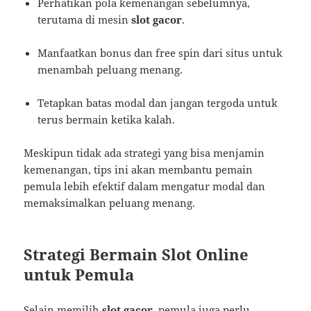
Perhatikan pola kemenangan sebelumnya,
terutama di mesin
slot gacor
.
Manfaatkan bonus dan free spin dari situs untuk
menambah peluang menang.
Tetapkan batas modal dan jangan tergoda untuk
terus bermain ketika kalah.
Meskipun tidak ada strategi yang bisa menjamin
kemenangan, tips ini akan membantu pemain
pemula lebih efektif dalam mengatur modal dan
memaksimalkan peluang menang.
Strategi Bermain Slot Online
untuk Pemula
Selain memilih
slot gacor
, pemula juga perlu