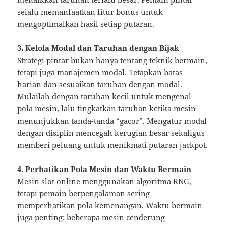
selalu memanfaatkan fitur bonus untuk
mengoptimalkan hasil setiap putaran.
3. Kelola Modal dan Taruhan dengan Bijak
Strategi pintar bukan hanya tentang teknik bermain,
tetapi juga manajemen modal. Tetapkan batas
harian dan sesuaikan taruhan dengan modal.
Mulailah dengan taruhan kecil untuk mengenal
pola mesin, lalu tingkatkan taruhan ketika mesin
menunjukkan tanda-tanda “gacor”. Mengatur modal
dengan disiplin mencegah kerugian besar sekaligus
memberi peluang untuk menikmati putaran jackpot.
4. Perhatikan Pola Mesin dan Waktu Bermain
Mesin slot online menggunakan algoritma RNG,
tetapi pemain berpengalaman sering
memperhatikan pola kemenangan. Waktu bermain
juga penting; beberapa mesin cenderung