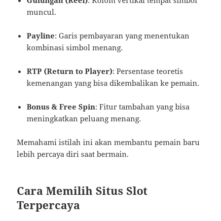
Gulungan (Reel)
: Kolom vertikal tempat simbol
muncul.
Payline
: Garis pembayaran yang menentukan
kombinasi simbol menang.
RTP (Return to Player)
: Persentase teoretis
kemenangan yang bisa dikembalikan ke pemain.
Bonus & Free Spin
: Fitur tambahan yang bisa
meningkatkan peluang menang.
Memahami istilah ini akan membantu pemain baru
lebih percaya diri saat bermain.
Cara Memilih Situs Slot
Terpercaya