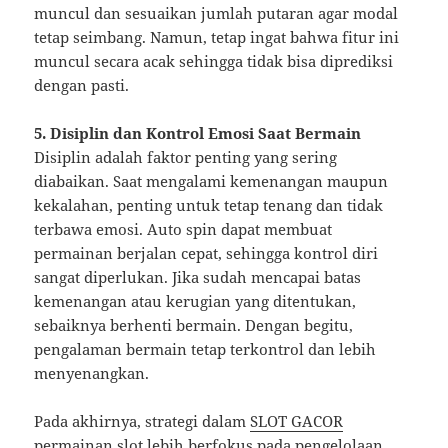
muncul dan sesuaikan jumlah putaran agar modal
tetap seimbang. Namun, tetap ingat bahwa fitur ini
muncul secara acak sehingga tidak bisa diprediksi
dengan pasti.
5. Disiplin dan Kontrol Emosi Saat Bermain
Disiplin adalah faktor penting yang sering
diabaikan. Saat mengalami kemenangan maupun
kekalahan, penting untuk tetap tenang dan tidak
terbawa emosi. Auto spin dapat membuat
permainan berjalan cepat, sehingga kontrol diri
sangat diperlukan. Jika sudah mencapai batas
kemenangan atau kerugian yang ditentukan,
sebaiknya berhenti bermain. Dengan begitu,
pengalaman bermain tetap terkontrol dan lebih
menyenangkan.
Pada akhirnya, strategi dalam
SLOT GACOR
permainan slot lebih berfokus pada pengelolaan