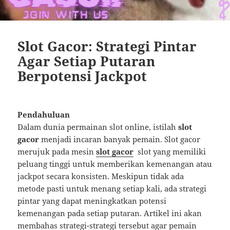
Slot Gacor: Strategi Pintar
Agar Setiap Putaran
Berpotensi Jackpot
Pendahuluan
Dalam dunia permainan slot online, istilah
slot
gacor
menjadi incaran banyak pemain. Slot gacor
merujuk pada mesin
slot gacor
slot yang memiliki
peluang tinggi untuk memberikan kemenangan atau
jackpot secara konsisten. Meskipun tidak ada
metode pasti untuk menang setiap kali, ada strategi
pintar yang dapat meningkatkan potensi
kemenangan pada setiap putaran. Artikel ini akan
membahas strategi-strategi tersebut agar pemain