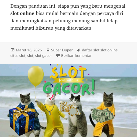
Dengan panduan ini, siapa pun yang baru mengenal
slot online
bisa mulai bermain dengan percaya diri
dan meningkatkan peluang menang sambil tetap
menikmati hiburan yang ditawarkan.
Diposkan
Penulis
Tag
Maret 16, 2026
Super Duper
daftar slot slot online
,
pada
untuk Panduan Lengkap Ma
situs slot
,
slot
,
slot gacor
Berikan komentar