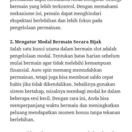
bermain yang lebih terkontrol. Dengan memahami
mekanisme ini, pemain dapat menghindari
ekspektasi berlebihan dan lebih fokus pada
pengelolaan permainan.
2. Mengatur Modal Bermain Secara Bijak
Salah satu kunci utama dalam bermain slot adalah
pengelolaan modal. Tentukan batas harian sebelum
mulai bermain agar tidak melebihi kemampuan
finansial. Auto spin memang memudahkan
permainan, tetapi juga bisa membuat saldo cepat
habis jika tidak dikendalikan. Sebaiknya gunakan
sistem bertahap, misalnya membagi modal ke dalam
beberapa sesi kecil. Dengan cara ini, Anda bisa
memperpanjang waktu bermain dan meningkatkan
peluang mendapatkan momen bonus tanpa tekanan
berlebihan.