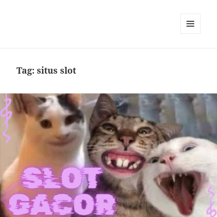
MENU
DAN
WIDGET
Tag:
situs slot