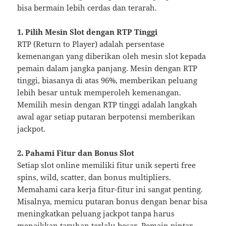
bisa bermain lebih cerdas dan terarah.
1. Pilih Mesin Slot dengan RTP Tinggi
RTP (Return to Player) adalah persentase
kemenangan yang diberikan oleh mesin slot kepada
pemain dalam jangka panjang. Mesin dengan RTP
tinggi, biasanya di atas 96%, memberikan peluang
lebih besar untuk memperoleh kemenangan.
Memilih mesin dengan RTP tinggi adalah langkah
awal agar setiap putaran berpotensi memberikan
jackpot.
2. Pahami Fitur dan Bonus Slot
Setiap slot online memiliki fitur unik seperti free
spins, wild, scatter, dan bonus multipliers.
Memahami cara kerja fitur-fitur ini sangat penting.
Misalnya, memicu putaran bonus dengan benar bisa
meningkatkan peluang jackpot tanpa harus
menaikkan taruhan terlalu besar. Pemain pintar