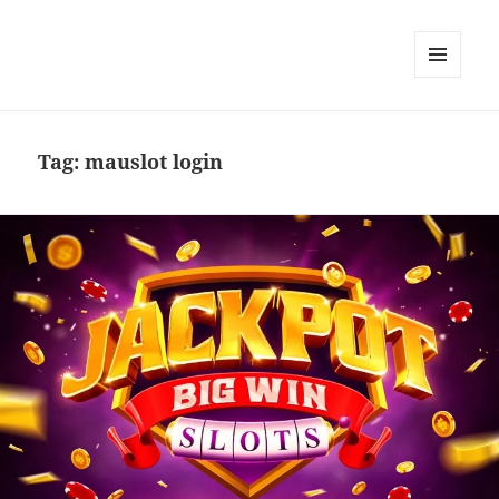
MENU
DAN
WIDGET
Tag:
mauslot login