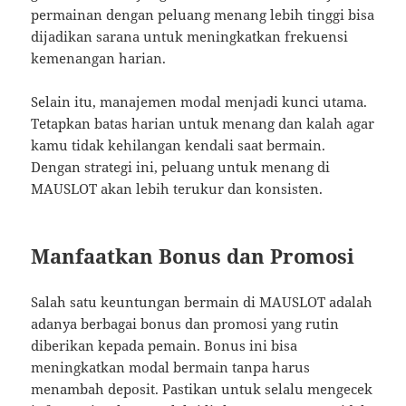
permainan dengan peluang menang lebih tinggi bisa
dijadikan sarana untuk meningkatkan frekuensi
kemenangan harian.
Selain itu, manajemen modal menjadi kunci utama.
Tetapkan batas harian untuk menang dan kalah agar
kamu tidak kehilangan kendali saat bermain.
Dengan strategi ini, peluang untuk menang di
MAUSLOT akan lebih terukur dan konsisten.
Manfaatkan Bonus dan Promosi
Salah satu keuntungan bermain di MAUSLOT adalah
adanya berbagai bonus dan promosi yang rutin
diberikan kepada pemain. Bonus ini bisa
meningkatkan modal bermain tanpa harus
menambah deposit. Pastikan untuk selalu mengecek