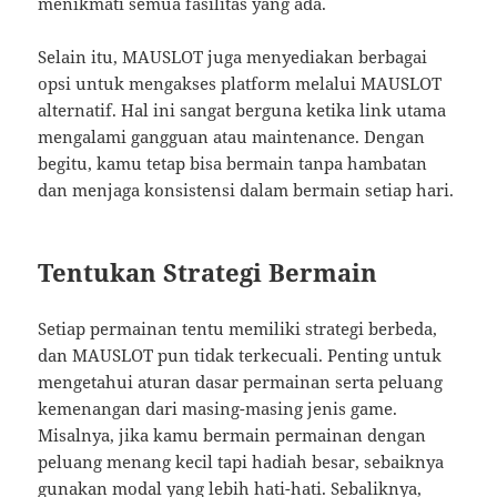
menikmati semua fasilitas yang ada.
Selain itu, MAUSLOT juga menyediakan berbagai
opsi untuk mengakses platform melalui MAUSLOT
alternatif. Hal ini sangat berguna ketika link utama
mengalami gangguan atau maintenance. Dengan
begitu, kamu tetap bisa bermain tanpa hambatan
dan menjaga konsistensi dalam bermain setiap hari.
Tentukan Strategi Bermain
Setiap permainan tentu memiliki strategi berbeda,
dan MAUSLOT pun tidak terkecuali. Penting untuk
mengetahui aturan dasar permainan serta peluang
kemenangan dari masing-masing jenis game.
Misalnya, jika kamu bermain permainan dengan
peluang menang kecil tapi hadiah besar, sebaiknya
gunakan modal yang lebih hati-hati. Sebaliknya,