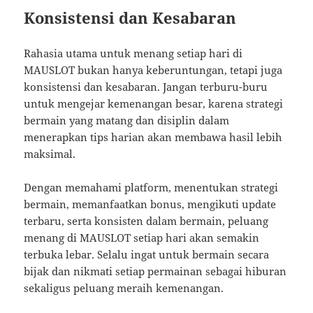
Konsistensi dan Kesabaran
Rahasia utama untuk menang setiap hari di
MAUSLOT bukan hanya keberuntungan, tetapi juga
konsistensi dan kesabaran. Jangan terburu-buru
untuk mengejar kemenangan besar, karena strategi
bermain yang matang dan disiplin dalam
menerapkan tips harian akan membawa hasil lebih
maksimal.
Dengan memahami platform, menentukan strategi
bermain, memanfaatkan bonus, mengikuti update
terbaru, serta konsisten dalam bermain, peluang
menang di MAUSLOT setiap hari akan semakin
terbuka lebar. Selalu ingat untuk bermain secara
bijak dan nikmati setiap permainan sebagai hiburan
sekaligus peluang meraih kemenangan.