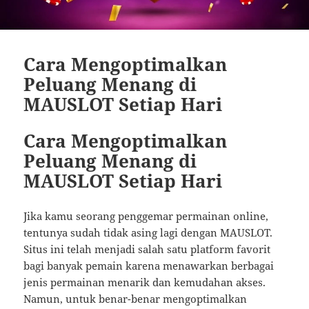
Cara Mengoptimalkan
Peluang Menang di
MAUSLOT Setiap Hari
Cara Mengoptimalkan
Peluang Menang di
MAUSLOT Setiap Hari
Jika kamu seorang penggemar permainan online,
tentunya sudah tidak asing lagi dengan MAUSLOT.
Situs ini telah menjadi salah satu platform favorit
bagi banyak pemain karena menawarkan berbagai
jenis permainan menarik dan kemudahan akses.
Namun, untuk benar-benar mengoptimalkan