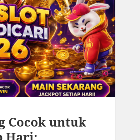
g Cocok untuk
 Hari: