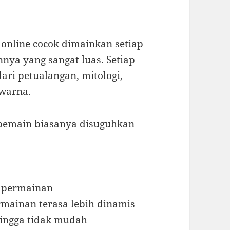
 online cocok dimainkan setiap
nya yang sangat luas. Setiap
ari petualangan, mitologi,
 warna.
 pemain biasanya disuguhkan
s
 permainan
ainan terasa lebih dinamis
hingga tidak mudah