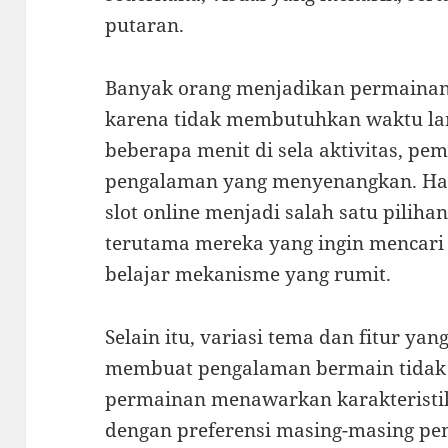
putaran.
Banyak orang menjadikan permainan 
karena tidak membutuhkan waktu la
beberapa menit di sela aktivitas, pe
pengalaman yang menyenangkan. Ha
slot online menjadi salah satu piliha
terutama mereka yang ingin mencari 
belajar mekanisme yang rumit.
Selain itu, variasi tema dan fitur ya
membuat pengalaman bermain tidak 
permainan menawarkan karakteristik
dengan preferensi masing-masing pe