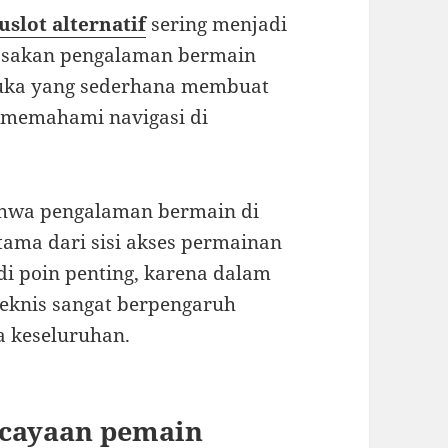
slot alternatif
sering menjadi
rasakan pengalaman bermain
muka yang sederhana membuat
k memahami navigasi di
bahwa pengalaman bermain di
rutama dari sisi akses permainan
di poin penting, karena dalam
teknis sangat berpengaruh
 keseluruhan.
rcayaan pemain