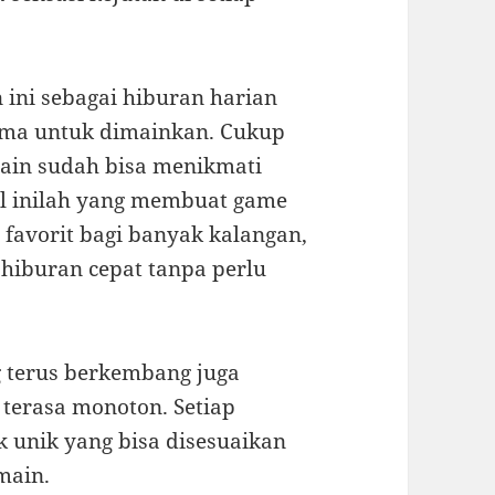
ini sebagai hiburan harian
ma untuk dimainkan. Cukup
main sudah bisa menikmati
l inilah yang membuat game
n favorit bagi banyak kalangan,
hiburan cepat tanpa perlu
ng terus berkembang juga
terasa monoton. Setiap
 unik yang bisa disesuaikan
main.