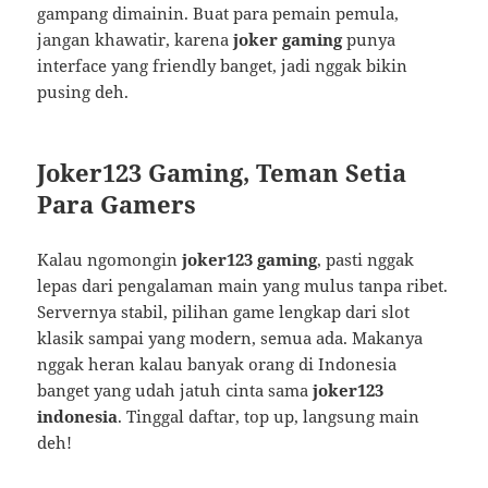
gampang dimainin. Buat para pemain pemula,
jangan khawatir, karena
joker gaming
punya
interface yang friendly banget, jadi nggak bikin
pusing deh.
Joker123 Gaming, Teman Setia
Para Gamers
Kalau ngomongin
joker123 gaming
, pasti nggak
lepas dari pengalaman main yang mulus tanpa ribet.
Servernya stabil, pilihan game lengkap dari slot
klasik sampai yang modern, semua ada. Makanya
nggak heran kalau banyak orang di Indonesia
banget yang udah jatuh cinta sama
joker123
indonesia
. Tinggal daftar, top up, langsung main
deh!