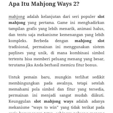
Apa Itu Mahjong Ways 2?
mahjong
adalah kelanjutan dari seri populer
slot
mahjong
yang pertama. Game ini menghadirkan
tampilan grafis yang lebih menarik, animasi halus,
dan tentu saja mekanisme kemenangan yang lebih
kompleks. Berbeda dengan
mahjong slot
tradisional, permainan ini menggunakan sistem
paylines yang unik, di mana kombinasi simbol
tertentu bisa memberi peluang menang yang besar,
terutama jika Anda berhasil memicu fitur bonus.
Untuk pemain baru, mungkin terlihat sedikit
membingungkan pada awalnya, tetapi setelah
memahami pola simbol dan fitur yang tersedia,
permainan ini menjadi sangat mudah diikuti.
Keunggulan
slot mahjong ways
adalah adanya
mekanisme “ways to win” yang tidak terikat pada