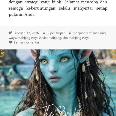
dengan strategi yang bijak. Selamat mencoba dan
semoga keberuntungan selalu menyertai setiap
putaran Anda!
Diposkan
Penulis
Tag
Februari 12, 2026
Super Duper
mahjong slot
,
mahjong
pada
ways
,
mahjong ways 2
,
slot mahjong
,
slot mahjong ways
untuk Panduan Lengkap Bermain Slot Mahjong Ways 
Berikan komentar