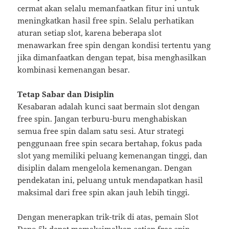
cermat akan selalu memanfaatkan fitur ini untuk
meningkatkan hasil free spin. Selalu perhatikan
aturan setiap slot, karena beberapa slot
menawarkan free spin dengan kondisi tertentu yang
jika dimanfaatkan dengan tepat, bisa menghasilkan
kombinasi kemenangan besar.
Tetap Sabar dan Disiplin
Kesabaran adalah kunci saat bermain slot dengan
free spin. Jangan terburu-buru menghabiskan
semua free spin dalam satu sesi. Atur strategi
penggunaan free spin secara bertahap, fokus pada
slot yang memiliki peluang kemenangan tinggi, dan
disiplin dalam mengelola kemenangan. Dengan
pendekatan ini, peluang untuk mendapatkan hasil
maksimal dari free spin akan jauh lebih tinggi.
Dengan menerapkan trik-trik di atas, pemain Slot