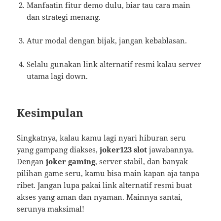
Manfaatin fitur demo dulu, biar tau cara main
dan strategi menang.
Atur modal dengan bijak, jangan kebablasan.
Selalu gunakan link alternatif resmi kalau server
utama lagi down.
Kesimpulan
Singkatnya, kalau kamu lagi nyari hiburan seru
yang gampang diakses,
joker123 slot
jawabannya.
Dengan
joker gaming
, server stabil, dan banyak
pilihan game seru, kamu bisa main kapan aja tanpa
ribet. Jangan lupa pakai link alternatif resmi buat
akses yang aman dan nyaman. Mainnya santai,
serunya maksimal!