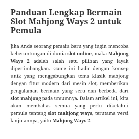
Panduan Lengkap Bermain
Slot Mahjong Ways 2 untuk
Pemula
Jika Anda seorang pemain baru yang ingin mencoba
keberuntungan di dunia
slot online
, maka
Mahjong
Ways 2
adalah salah satu pilihan yang layak
dipertimbangkan. Game ini hadir dengan konsep
unik yang menggabungkan tema klasik mahjong
dengan fitur modern dari mesin slot, memberikan
pengalaman bermain yang seru dan berbeda dari
slot mahjong
pada umumnya. Dalam artikel ini, kita
akan membahas semua yang perlu diketahui
pemula tentang
slot mahjong ways
, terutama versi
lanjutannya, yaitu
Mahjong Ways 2
.