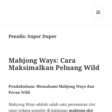
MENU
DAN
WIDGET
Penulis:
Super Duper
Mahjong Ways: Cara
Maksimalkan Peluang Wild
Pendahuluan: Memahami Mahjong Ways dan
Peran Wild
Mahjong Ways adalah salah satu permainan slot
yang sedang populer di kalangan
mahjong slot