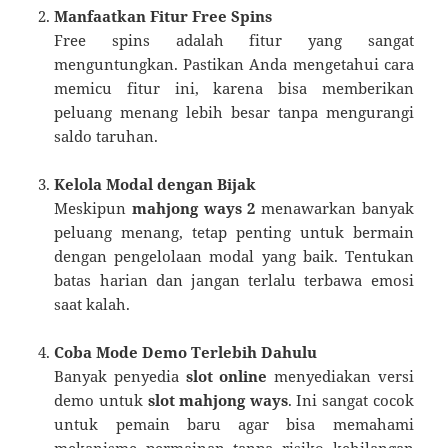
Manfaatkan Fitur Free Spins
Free spins adalah fitur yang sangat
menguntungkan. Pastikan Anda mengetahui cara
memicu fitur ini, karena bisa memberikan
peluang menang lebih besar tanpa mengurangi
saldo taruhan.
Kelola Modal dengan Bijak
Meskipun
mahjong ways 2
menawarkan banyak
peluang menang, tetap penting untuk bermain
dengan pengelolaan modal yang baik. Tentukan
batas harian dan jangan terlalu terbawa emosi
saat kalah.
Coba Mode Demo Terlebih Dahulu
Banyak penyedia
slot online
menyediakan versi
demo untuk
slot mahjong ways
. Ini sangat cocok
untuk pemain baru agar bisa memahami