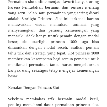
Permainan slot online menjadi favorit banyak orang
karena kemudahan bermain dan sensasi menang
yang seru. Salah satu permainan yang sering dicari
adalah Starlight Princess. Slot ini terkenal karena
menawarkan visual memukau, animasi yang
menyenangkan, dan peluang kemenangan yang
menarik. Tidak hanya untuk pemain dengan modal
besar, slot starlight princess 1000 juga bisa
dimainkan dengan modal receh, asalkan pemain
tahu trik dan strategi yang tepat. Slot princess 1000
memberikan kesempatan bagi semua pemain untuk
menikmati permainan tanpa harus mengeluarkan
banyak uang sekaligus tetap mengejar kemenangan
besar.
Kenalan Dengan Princess Slot
Sebelum membahas trik bermain modal kecil,
penting memahami dasar permainan princess slot.