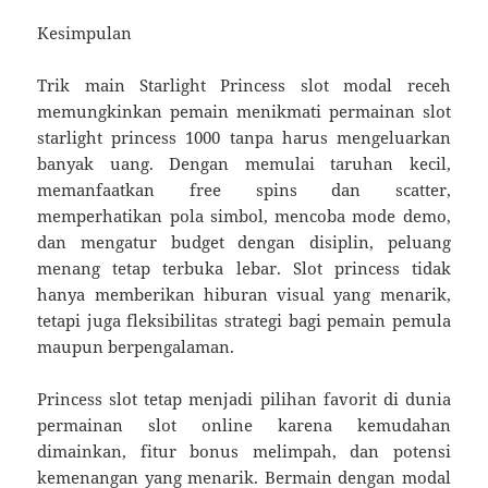
Kesimpulan
Trik main Starlight Princess slot modal receh
memungkinkan pemain menikmati permainan slot
starlight princess 1000 tanpa harus mengeluarkan
banyak uang. Dengan memulai taruhan kecil,
memanfaatkan free spins dan scatter,
memperhatikan pola simbol, mencoba mode demo,
dan mengatur budget dengan disiplin, peluang
menang tetap terbuka lebar. Slot princess tidak
hanya memberikan hiburan visual yang menarik,
tetapi juga fleksibilitas strategi bagi pemain pemula
maupun berpengalaman.
Princess slot tetap menjadi pilihan favorit di dunia
permainan slot online karena kemudahan
dimainkan, fitur bonus melimpah, dan potensi
kemenangan yang menarik. Bermain dengan modal