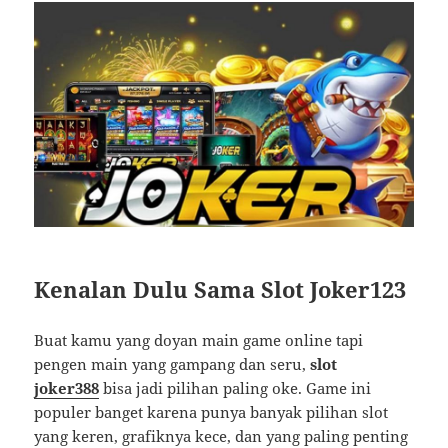
Kenalan Dulu Sama Slot Joker123
Buat kamu yang doyan main game online tapi
pengen main yang gampang dan seru,
slot
joker388
bisa jadi pilihan paling oke. Game ini
populer banget karena punya banyak pilihan slot
yang keren, grafiknya kece, dan yang paling penting