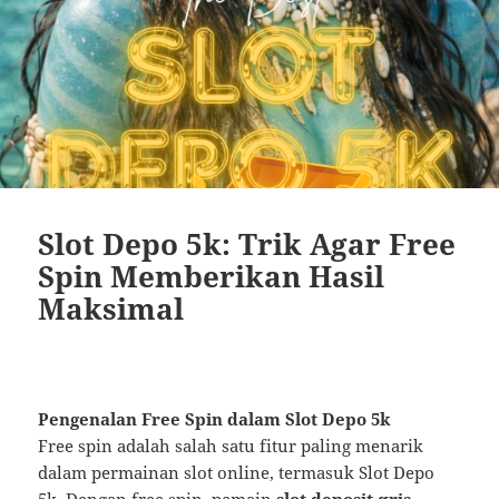
Slot Depo 5k: Trik Agar Free
Spin Memberikan Hasil
Maksimal
Pengenalan Free Spin dalam Slot Depo 5k
Free spin adalah salah satu fitur paling menarik
dalam permainan slot online, termasuk Slot Depo