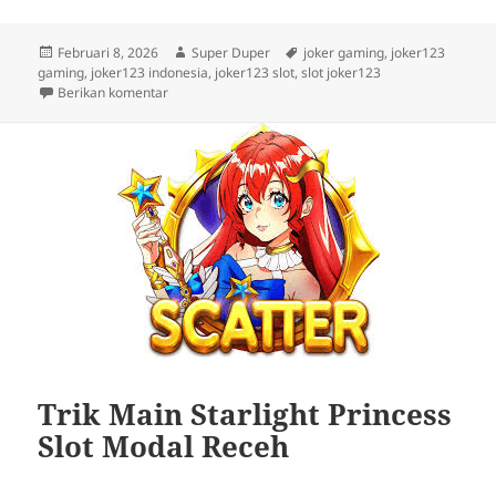
Diposkan
Penulis
Tag
Februari 8, 2026
Super Duper
joker gaming
,
joker123
pada
gaming
,
joker123 indonesia
,
joker123 slot
,
slot joker123
untuk JOKER123 : Link Alternatif Joker123, Main Aman
Berikan komentar
Trik Main Starlight Princess
Slot Modal Receh