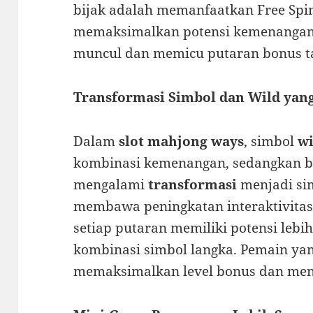
bijak adalah memanfaatkan Free Spin
memaksimalkan potensi kemenangan, 
muncul dan memicu putaran bonus 
Transformasi Simbol dan Wild yang
Dalam
slot mahjong ways
, simbol
wi
kombinasi kemenangan, sedangkan b
mengalami
transformasi
menjadi sim
membawa peningkatan interaktivitas 
setiap putaran memiliki potensi leb
kombinasi simbol langka. Pemain ya
memaksimalkan level bonus dan men