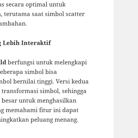
s secara optimal untuk
terutama saat simbol scatter
tambahan.
 Lebih Interaktif
ld
berfungsi untuk melengkapi
eberapa simbol bisa
bol bernilai tinggi. Versi kedua
transformasi simbol, sehingga
ih besar untuk menghasilkan
ng memahami fitur ini dapat
ingkatkan peluang menang.