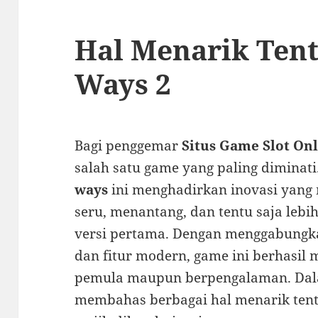
Hal Menarik Ten
Ways 2
Bagi penggemar
Situs Game Slot On
salah satu game yang paling diminati
ways
ini menghadirkan inovasi yang
seru, menantang, dan tentu saja leb
versi pertama. Dengan menggabung
dan fitur modern, game ini berhasil
pemula maupun berpengalaman. Dalam
membahas berbagai hal menarik ten