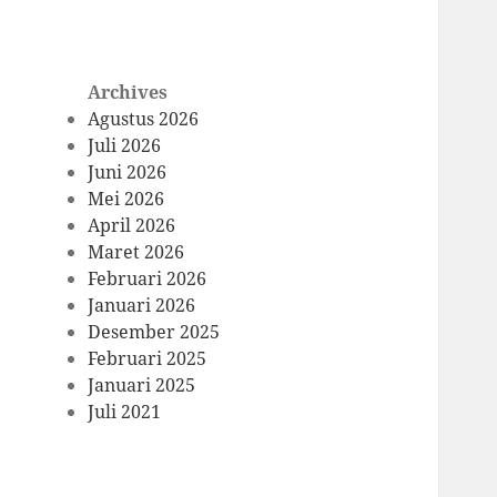
Archives
Agustus 2026
Juli 2026
Juni 2026
Mei 2026
April 2026
Maret 2026
Februari 2026
Januari 2026
Desember 2025
Februari 2025
Januari 2025
Juli 2021