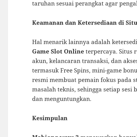
taruhan sesuai perangkat agar penga
Keamanan dan Ketersediaan di Sit
Hal menarik lainnya adalah keterse
Game Slot Online
terpercaya. Situs
akun, kelancaran transaksi, dan akse
termasuk Free Spins, mini-game bonus
resmi membuat pemain fokus pada st
masalah teknis, sehingga setiap ses
dan menguntungkan.
Kesimpulan