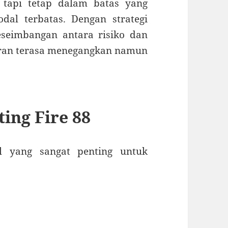
 tapi tetap dalam batas yang
al terbatas. Dengan strategi
seimbangan antara risiko dan
taran terasa menegangkan namun
ing Fire 88
l yang sangat penting untuk