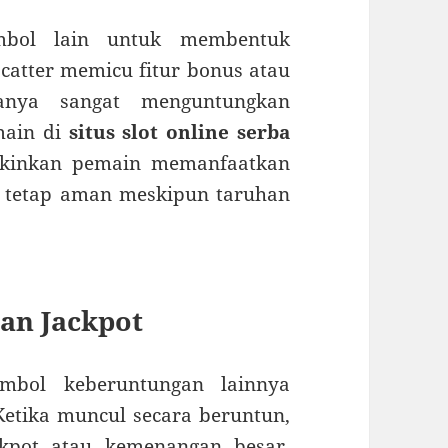
imbol lain untuk membentuk
atter memicu fitur bonus atau
uanya sangat menguntungkan
rmain di
situs slot online serba
inkan pemain memanfaatkan
l tetap aman meskipun taruhan
an Jackpot
mbol keberuntungan lainnya
Ketika muncul secara beruntun,
ckpot atau kemenangan besar.