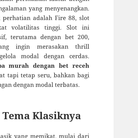
engalaman yang menyenangkan.
perhatian adalah Fire 88, slot
 volatilitas tinggi. Slot ini
if, terutama dengan bet 200,
ng ingin merasakan thrill
gelola modal dengan cerdas.
erba murah dengan bet receh
 tapi tetap seru, bahkan bagi
gan dengan modal terbatas.
n Tema Klasiknya
lasik yang memikat, mulai dari