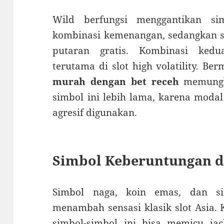
Wild berfungsi menggantikan s
kombinasi kemenangan, sedangkan sc
putaran gratis. Kombinasi ked
terutama di slot high volatility. Be
murah dengan bet receh
memungk
simbol ini lebih lama, karena moda
agresif digunakan.
Simbol Keberuntungan d
Simbol naga, koin emas, dan si
menambah sensasi klasik slot Asia. 
simbol-simbol ini bisa memicu ja