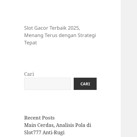
Slot Gacor Terbaik 2025,
Menang Terus dengan Strategi
Tepat
Cari
CARI
Recent Posts
Main Cerdas, Analisis Pola di
Slot777 Anti-Rugi