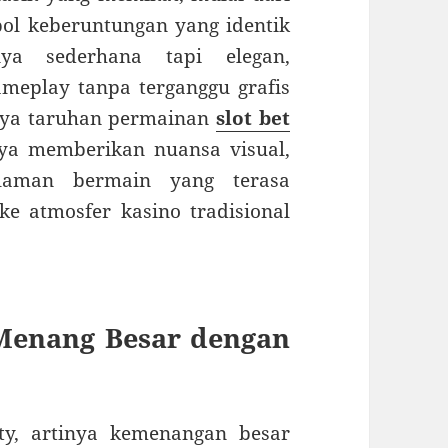
bol keberuntungan yang identik
ya sederhana tapi elegan,
eplay tanpa terganggu grafis
nya taruhan permainan
slot bet
nya memberikan nuansa visual,
alaman bermain yang terasa
e atmosfer kasino tradisional
i Menang Besar dengan
ity, artinya kemenangan besar