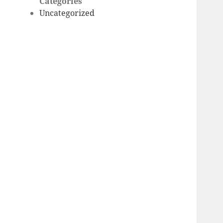
Categories
Uncategorized