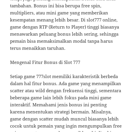
tambahan. Bonus ini bisa berupa free spin,
multipliers, atau mini game yang memberikan
kesempatan menang lebih besar. Di slot777 online,
game dengan RTP (Return to Player) tinggi biasanya
menawarkan peluang bonus lebih sering, sehingga
pemain bisa memaksimalkan modal tanpa harus
terus menaikkan taruhan.
Mengenal Fitur Bonus di Slot 777
Setiap game 777slot memiliki karakteristik berbeda
dalam hal fitur bonus. Ada game yang menampilkan
scatter atau wild dengan frekuensi tinggi, sementara
beberapa game lain lebih fokus pada mini game
interaktif. Memahami jenis bonus ini penting
karena menentukan strategi bermain. Misalnya,
game dengan scatter mudah muncul biasanya lebih
cocok untuk pemain yang ingin mengumpulkan free