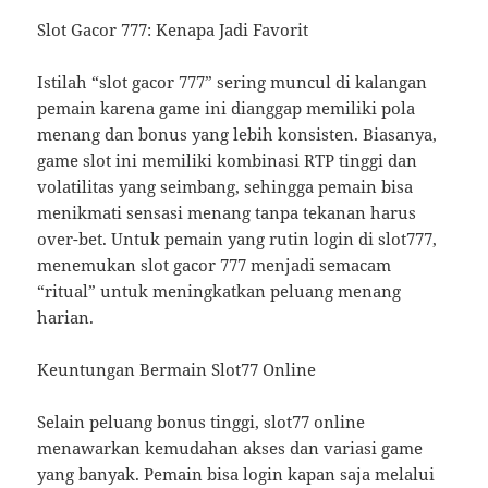
Slot Gacor 777: Kenapa Jadi Favorit
Istilah “slot gacor 777” sering muncul di kalangan
pemain karena game ini dianggap memiliki pola
menang dan bonus yang lebih konsisten. Biasanya,
game slot ini memiliki kombinasi RTP tinggi dan
volatilitas yang seimbang, sehingga pemain bisa
menikmati sensasi menang tanpa tekanan harus
over-bet. Untuk pemain yang rutin login di slot777,
menemukan slot gacor 777 menjadi semacam
“ritual” untuk meningkatkan peluang menang
harian.
Keuntungan Bermain Slot77 Online
Selain peluang bonus tinggi, slot77 online
menawarkan kemudahan akses dan variasi game
yang banyak. Pemain bisa login kapan saja melalui