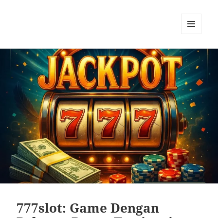
MENU
DAN
WIDGET
777slot: Game Dengan