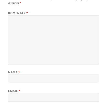
ditandai
*
KOMENTAR
*
NAMA
*
EMAIL
*