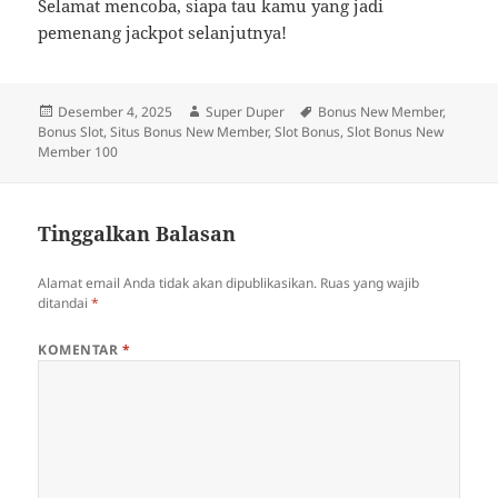
Selamat mencoba, siapa tau kamu yang jadi
pemenang jackpot selanjutnya!
Diposkan
Penulis
Tag
Desember 4, 2025
Super Duper
Bonus New Member
,
pada
Bonus Slot
,
Situs Bonus New Member
,
Slot Bonus
,
Slot Bonus New
Member 100
Tinggalkan Balasan
Alamat email Anda tidak akan dipublikasikan.
Ruas yang wajib
ditandai
*
KOMENTAR
*