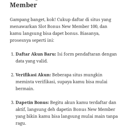
Member
Gampang banget, kok! Cukup daftar di situs yang
menawarkan Slot Bonus New Member 100, dan
kamu langsung bisa dapet bonus. Biasanya,
prosesnya seperti ini:
Daftar Akun Baru:
Isi form pendaftaran dengan
data yang valid.
Verifikasi Akun:
Beberapa situs mungkin
meminta verifikasi, supaya kamu bisa mulai
bermain.
Dapetin Bonus:
Begitu akun kamu terdaftar dan
aktif, langsung deh dapetin Bonus New Member
yang bikin kamu bisa langsung mulai main tanpa
ragu.