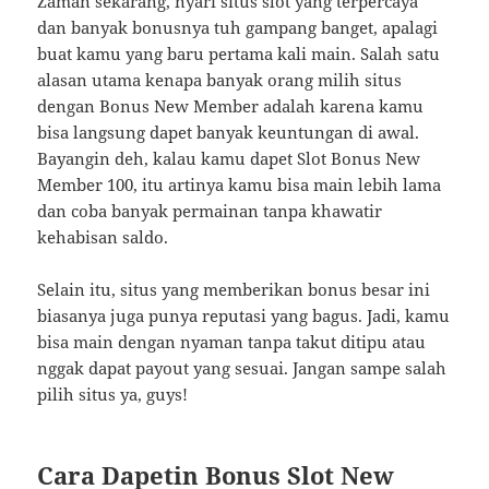
Zaman sekarang, nyari situs slot yang terpercaya
dan banyak bonusnya tuh gampang banget, apalagi
buat kamu yang baru pertama kali main. Salah satu
alasan utama kenapa banyak orang milih situs
dengan Bonus New Member adalah karena kamu
bisa langsung dapet banyak keuntungan di awal.
Bayangin deh, kalau kamu dapet Slot Bonus New
Member 100, itu artinya kamu bisa main lebih lama
dan coba banyak permainan tanpa khawatir
kehabisan saldo.
Selain itu, situs yang memberikan bonus besar ini
biasanya juga punya reputasi yang bagus. Jadi, kamu
bisa main dengan nyaman tanpa takut ditipu atau
nggak dapat payout yang sesuai. Jangan sampe salah
pilih situs ya, guys!
Cara Dapetin Bonus Slot New