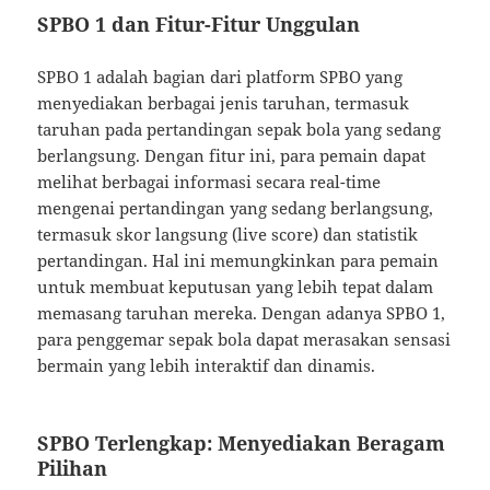
SPBO 1 dan Fitur-Fitur Unggulan
SPBO 1 adalah bagian dari platform SPBO yang
menyediakan berbagai jenis taruhan, termasuk
taruhan pada pertandingan sepak bola yang sedang
berlangsung. Dengan fitur ini, para pemain dapat
melihat berbagai informasi secara real-time
mengenai pertandingan yang sedang berlangsung,
termasuk skor langsung (live score) dan statistik
pertandingan. Hal ini memungkinkan para pemain
untuk membuat keputusan yang lebih tepat dalam
memasang taruhan mereka. Dengan adanya SPBO 1,
para penggemar sepak bola dapat merasakan sensasi
bermain yang lebih interaktif dan dinamis.
SPBO Terlengkap: Menyediakan Beragam
Pilihan