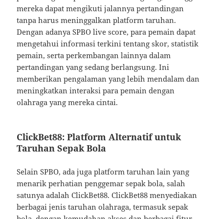
mereka dapat mengikuti jalannya pertandingan
tanpa harus meninggalkan platform taruhan.
Dengan adanya SPBO live score, para pemain dapat
mengetahui informasi terkini tentang skor, statistik
pemain, serta perkembangan lainnya dalam
pertandingan yang sedang berlangsung. Ini
memberikan pengalaman yang lebih mendalam dan
meningkatkan interaksi para pemain dengan
olahraga yang mereka cintai.
ClickBet88: Platform Alternatif untuk
Taruhan Sepak Bola
Selain SPBO, ada juga platform taruhan lain yang
menarik perhatian penggemar sepak bola, salah
satunya adalah ClickBet88. ClickBet88 menyediakan
berbagai jenis taruhan olahraga, termasuk sepak
bola, dengan kemudahan akses dan berbagai fitur