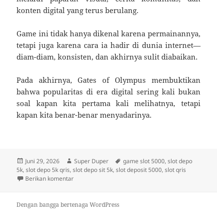
konten digital yang terus berulang.
Game ini tidak hanya dikenal karena permainannya,
tetapi juga karena cara ia hadir di dunia internet—
diam-diam, konsisten, dan akhirnya sulit diabaikan.
Pada akhirnya, Gates of Olympus membuktikan
bahwa popularitas di era digital sering kali bukan
soal kapan kita pertama kali melihatnya, tetapi
kapan kita benar-benar menyadarinya.
Diposkan
Penulis
Tag
Juni 29, 2026
Super Duper
game slot 5000
,
slot depo
pada
5k
,
slot depo 5k qris
,
slot depo sit 5k
,
slot deposit 5000
,
slot qris
untuk Banyak Orang Baru Menyadari Kenapa Gates o
Berikan komentar
Dengan bangga bertenaga WordPress