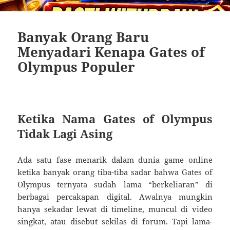
Banyak Orang Baru
Menyadari Kenapa Gates of
Olympus Populer
Ketika Nama Gates of Olympus
Tidak Lagi Asing
Ada satu fase menarik dalam dunia game online
ketika banyak orang tiba-tiba sadar bahwa
Gates of
Olympus
ternyata sudah lama “berkeliaran” di
berbagai percakapan digital. Awalnya mungkin
hanya sekadar lewat di timeline, muncul di video
singkat, atau disebut sekilas di forum. Tapi lama-