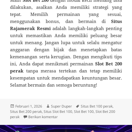
Main
Slot Bet 200
dengan modal kecil memang bisa
dilakukan, asalkan Anda memiliki strategi yang
tepat. Memilih permainan yang sesuai,
menggunakan bonus, dan bermain di
Situs
Rajamerak Resmi
adalah langkah-langkah penting
untuk memastikan Anda memiliki peluang besar
untuk menang. Jangan lupa untuk selalu mengatur
anggaran dengan bijak dan menetapkan batas
kemenangan serta kerugian. Dengan mengikuti tips
ini, Anda dapat menikmati permainan
Slot Bet 200
perak
tanpa merasa tertekan dan tetap memiliki
kesempatan untuk mendapatkan keuntungan besar.
Selamat bermain dan semoga beruntung!
Diposkan
Penulis
Tag
Februari 1, 2026
Super Duper
Situs Bet 100 perak
,
pada
Situs Bet 200 perak
,
Situs Slot Bet 100
,
Slot Bet 100
,
Slot Bet 200
untuk Tips Main Slot Bet 200 dengan Modal K
perak
Berikan komentar