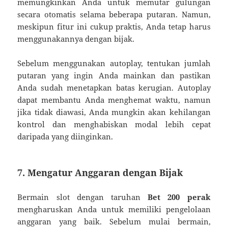
memungkinkan Anda untuk memutar gulungan
secara otomatis selama beberapa putaran. Namun,
meskipun fitur ini cukup praktis, Anda tetap harus
menggunakannya dengan bijak.
Sebelum menggunakan autoplay, tentukan jumlah
putaran yang ingin Anda mainkan dan pastikan
Anda sudah menetapkan batas kerugian. Autoplay
dapat membantu Anda menghemat waktu, namun
jika tidak diawasi, Anda mungkin akan kehilangan
kontrol dan menghabiskan modal lebih cepat
daripada yang diinginkan.
7. Mengatur Anggaran dengan Bijak
Bermain slot dengan taruhan
Bet 200 perak
mengharuskan Anda untuk memiliki pengelolaan
anggaran yang baik. Sebelum mulai bermain,