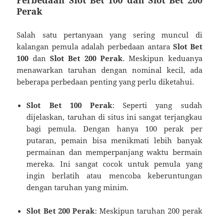
Perak
Salah satu pertanyaan yang sering muncul di
kalangan pemula adalah perbedaan antara
Slot Bet
100
dan
Slot Bet 200 Perak
. Meskipun keduanya
menawarkan taruhan dengan nominal kecil, ada
beberapa perbedaan penting yang perlu diketahui.
Slot Bet 100 Perak
: Seperti yang sudah
dijelaskan, taruhan di situs ini sangat terjangkau
bagi pemula. Dengan hanya 100 perak per
putaran, pemain bisa menikmati lebih banyak
permainan dan memperpanjang waktu bermain
mereka. Ini sangat cocok untuk pemula yang
ingin berlatih atau mencoba keberuntungan
dengan taruhan yang minim.
Slot Bet 200 Perak
: Meskipun taruhan 200 perak