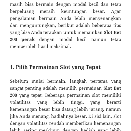
masih bisa bermain dengan modal kecil dan tetap
berpeluang meraih keuntungan besar. Agar
pengalaman bermain Anda lebih menyenangkan
dan menguntungkan, berikut adalah beberapa tips
yang bisa Anda terapkan untuk memainkan
Slot Bet
200 perak
dengan modal kecil namun tetap
memperoleh hasil maksimal.
1. Pilih Permainan Slot yang Tepat
Sebelum mulai bermain, langkah pertama yang
sangat penting adalah memilih permainan
Slot Bet
200
yang tepat. Beberapa permainan slot memiliki
volatilitas yang lebih tinggi, yang berarti
kemenangan besar bisa datang lebih jarang, namun
jika Anda menang, hadiahnya besar. Di sisi lain, slot
dengan volatilitas rendah memberikan kemenangan
lebih sering meskipun dengan hadiah yang lebih