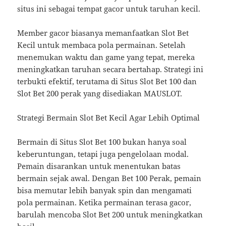
situs ini sebagai tempat gacor untuk taruhan kecil.
Member gacor biasanya memanfaatkan Slot Bet
Kecil untuk membaca pola permainan. Setelah
menemukan waktu dan game yang tepat, mereka
meningkatkan taruhan secara bertahap. Strategi ini
terbukti efektif, terutama di Situs Slot Bet 100 dan
Slot Bet 200 perak yang disediakan MAUSLOT.
Strategi Bermain Slot Bet Kecil Agar Lebih Optimal
Bermain di Situs Slot Bet 100 bukan hanya soal
keberuntungan, tetapi juga pengelolaan modal.
Pemain disarankan untuk menentukan batas
bermain sejak awal. Dengan Bet 100 Perak, pemain
bisa memutar lebih banyak spin dan mengamati
pola permainan. Ketika permainan terasa gacor,
barulah mencoba Slot Bet 200 untuk meningkatkan