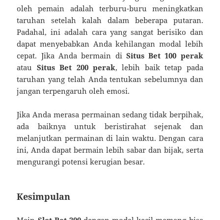
oleh pemain adalah terburu-buru meningkatkan
taruhan setelah kalah dalam beberapa putaran.
Padahal, ini adalah cara yang sangat berisiko dan
dapat menyebabkan Anda kehilangan modal lebih
cepat. Jika Anda bermain di
Situs Bet 100 perak
atau
Situs Bet 200 perak
, lebih baik tetap pada
taruhan yang telah Anda tentukan sebelumnya dan
jangan terpengaruh oleh emosi.
Jika Anda merasa permainan sedang tidak berpihak,
ada baiknya untuk beristirahat sejenak dan
melanjutkan permainan di lain waktu. Dengan cara
ini, Anda dapat bermain lebih sabar dan bijak, serta
mengurangi potensi kerugian besar.
Kesimpulan