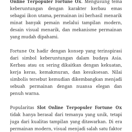
Online Terpopuler Fortune Ox
. Mengusung tema
keberuntungan dengan karakter kerbau emas
sebagai ikon utama, permainan ini berhasil menarik
minat banyak pemain melalui tampilan modern,
desain visual menarik, dan mekanisme permainan
yang mudah dipahami.
Fortune Ox hadir dengan konsep yang terinspirasi
dari simbol keberuntungan dalam budaya Asia.
Kerbau atau ox sering dikaitkan dengan kekuatan,
kerja keras, kemakmuran, dan kesuksesan. Nilai
simbolis tersebut kemudian dikembangkan menjadi
sebuah permainan dengan nuansa elegan dan
penuh warna.
Popularitas
Slot Online Terpopuler Fortune Ox
tidak hanya berasal dari temanya yang unik, tetapi
juga dari kualitas tampilan yang ditawarkan. Di era
permainan modern, visual menjadi salah satu faktor