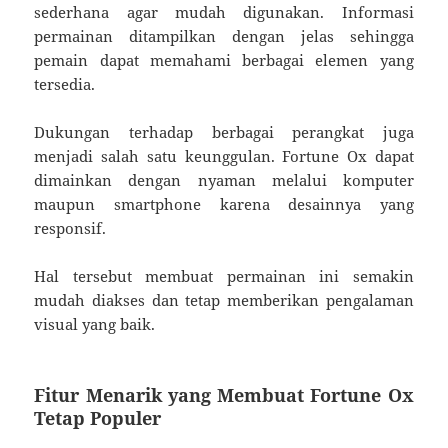
sederhana agar mudah digunakan. Informasi
permainan ditampilkan dengan jelas sehingga
pemain dapat memahami berbagai elemen yang
tersedia.
Dukungan terhadap berbagai perangkat juga
menjadi salah satu keunggulan. Fortune Ox dapat
dimainkan dengan nyaman melalui komputer
maupun smartphone karena desainnya yang
responsif.
Hal tersebut membuat permainan ini semakin
mudah diakses dan tetap memberikan pengalaman
visual yang baik.
Fitur Menarik yang Membuat Fortune Ox
Tetap Populer