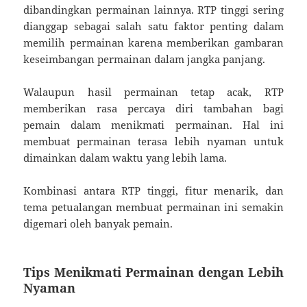
dibandingkan permainan lainnya. RTP tinggi sering
dianggap sebagai salah satu faktor penting dalam
memilih permainan karena memberikan gambaran
keseimbangan permainan dalam jangka panjang.
Walaupun hasil permainan tetap acak, RTP
memberikan rasa percaya diri tambahan bagi
pemain dalam menikmati permainan. Hal ini
membuat permainan terasa lebih nyaman untuk
dimainkan dalam waktu yang lebih lama.
Kombinasi antara RTP tinggi, fitur menarik, dan
tema petualangan membuat permainan ini semakin
digemari oleh banyak pemain.
Tips Menikmati Permainan dengan Lebih
Nyaman