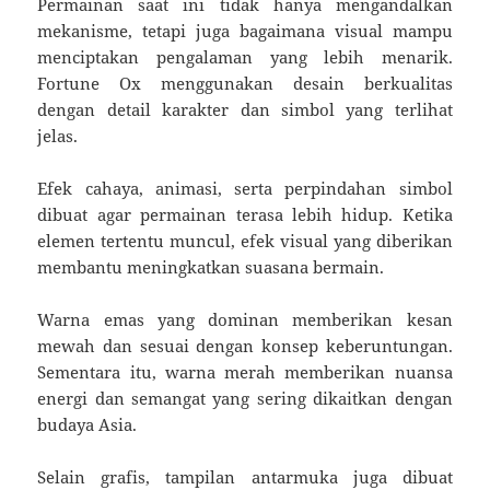
Permainan saat ini tidak hanya mengandalkan
mekanisme, tetapi juga bagaimana visual mampu
menciptakan pengalaman yang lebih menarik.
Fortune Ox menggunakan desain berkualitas
dengan detail karakter dan simbol yang terlihat
jelas.
Efek cahaya, animasi, serta perpindahan simbol
dibuat agar permainan terasa lebih hidup. Ketika
elemen tertentu muncul, efek visual yang diberikan
membantu meningkatkan suasana bermain.
Warna emas yang dominan memberikan kesan
mewah dan sesuai dengan konsep keberuntungan.
Sementara itu, warna merah memberikan nuansa
energi dan semangat yang sering dikaitkan dengan
budaya Asia.
Selain grafis, tampilan antarmuka juga dibuat