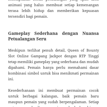
animasi yang halus membuat setiap kemenangan
terasa lebih hidup dan memberikan kepuasan
tersendiri bagi pemain.
Gameplay Sederhana dengan Nuansa
Petualangan Seru
Meskipun terlihat penuh detail, Queen of Bounty
Slot Online Gampang Jackpot dengan RTP Tinggi
tetap memiliki gameplay yang sederhana dan mudah
dipahami. Pemain hanya perlu memahami dasar
kombinasi simbol untuk bisa menikmati permainan
ini.
Kesederhanaan ini membuat permainan cocok
untuk berbagai kalangan, baik pemain baru
maupun pemain yang sudah berpengalaman. Setiap