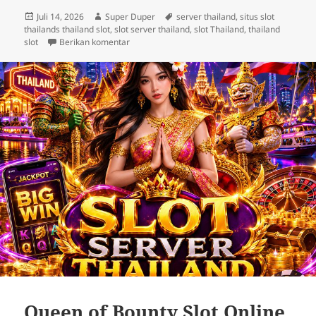
Diposkan
Penulis
Tag
Juli 14, 2026
Super Duper
server thailand
,
situs slot
pada
thailands thailand slot
,
slot server thailand
,
slot Thailand
,
thailand
untuk Slot Online Terpopuler Fortune Ox deng
slot
Berikan komentar
Queen of Bounty Slot Online