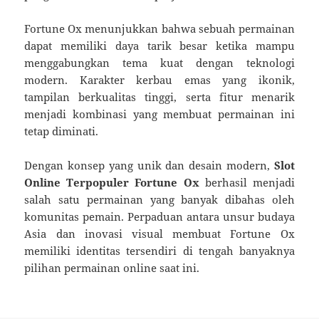
Fortune Ox menunjukkan bahwa sebuah permainan
dapat memiliki daya tarik besar ketika mampu
menggabungkan tema kuat dengan teknologi
modern. Karakter kerbau emas yang ikonik,
tampilan berkualitas tinggi, serta fitur menarik
menjadi kombinasi yang membuat permainan ini
tetap diminati.
Dengan konsep yang unik dan desain modern,
Slot
Online Terpopuler Fortune Ox
berhasil menjadi
salah satu permainan yang banyak dibahas oleh
komunitas pemain. Perpaduan antara unsur budaya
Asia dan inovasi visual membuat Fortune Ox
memiliki identitas tersendiri di tengah banyaknya
pilihan permainan online saat ini.