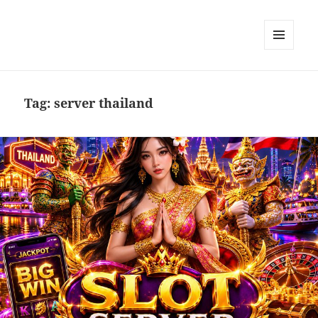
MENU
DAN
WIDGET
Tag:
server thailand