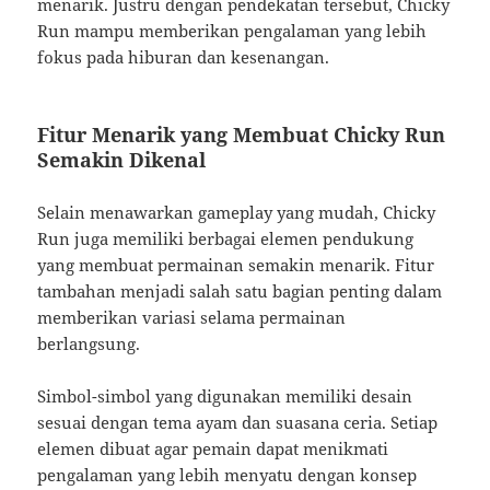
menarik. Justru dengan pendekatan tersebut, Chicky
Run mampu memberikan pengalaman yang lebih
fokus pada hiburan dan kesenangan.
Fitur Menarik yang Membuat Chicky Run
Semakin Dikenal
Selain menawarkan gameplay yang mudah, Chicky
Run juga memiliki berbagai elemen pendukung
yang membuat permainan semakin menarik. Fitur
tambahan menjadi salah satu bagian penting dalam
memberikan variasi selama permainan
berlangsung.
Simbol-simbol yang digunakan memiliki desain
sesuai dengan tema ayam dan suasana ceria. Setiap
elemen dibuat agar pemain dapat menikmati
pengalaman yang lebih menyatu dengan konsep