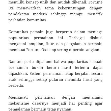
memiliki konsep unik dan mudah dikenali. Fortune
Ox menawarkan tema keberuntungan dengan
pendekatan modern sehingga mampu menarik
perhatian komunitas.
Komunitas pemain juga berperan dalam menjaga
popularitas permainan ini. Berbagai diskusi
mengenai tampilan, fitur, dan pengalaman bermain
membuat Fortune Ox tetap sering diperbincangkan.
Namun, perlu dipahami bahwa popularitas sebuah
permainan bukan berarti hasil tertentu dapat
dipastikan. Sistem permainan tetap berjalan secara
acak sehingga setiap putaran memiliki hasil yang
berbeda.
Menikmati permainan dengan memahami
mekanisme dasarnya menjadi hal penting agar
pengalaman bermain tetap nyaman.