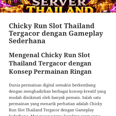
Chicky Run Slot Thailand
Tergacor dengan Gameplay
Sederhana
Mengenal Chicky Run Slot
Thailand Tergacor dengan
Konsep Permainan Ringan
Dunia permainan digital semakin berkembang
dengan menghadirkan berbagai konsep kreatif yang
mudah dinikmati oleh banyak pemain. Salah satu
permainan yang menarik perhatian adalah Chicky
Run Slot Thailand Tergacor dengan Gameplay