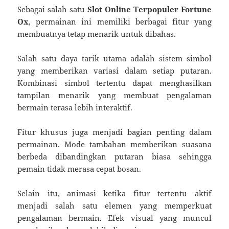
Sebagai salah satu
Slot Online Terpopuler Fortune
Ox
, permainan ini memiliki berbagai fitur yang
membuatnya tetap menarik untuk dibahas.
Salah satu daya tarik utama adalah sistem simbol
yang memberikan variasi dalam setiap putaran.
Kombinasi simbol tertentu dapat menghasilkan
tampilan menarik yang membuat pengalaman
bermain terasa lebih interaktif.
Fitur khusus juga menjadi bagian penting dalam
permainan. Mode tambahan memberikan suasana
berbeda dibandingkan putaran biasa sehingga
pemain tidak merasa cepat bosan.
Selain itu, animasi ketika fitur tertentu aktif
menjadi salah satu elemen yang memperkuat
pengalaman bermain. Efek visual yang muncul