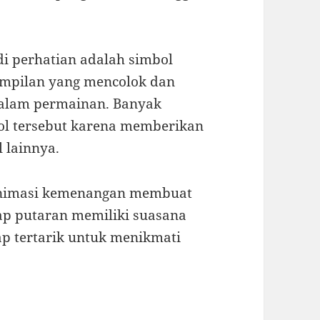
di perhatian adalah simbol
tampilan yang mencolok dan
dalam permainan. Banyak
l tersebut karena memberikan
 lainnya.
n animasi kemenangan membuat
iap putaran memiliki suasana
p tertarik untuk menikmati