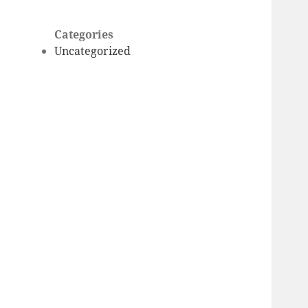
Categories
Uncategorized