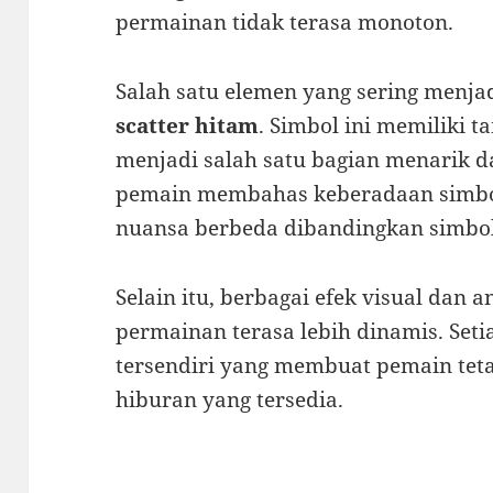
permainan tidak terasa monoton.
Salah satu elemen yang sering menja
scatter hitam
. Simbol ini memiliki 
menjadi salah satu bagian menarik 
pemain membahas keberadaan simbo
nuansa berbeda dibandingkan simbol
Selain itu, berbagai efek visual da
permainan terasa lebih dinamis. Set
tersendiri yang membuat pemain teta
hiburan yang tersedia.