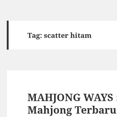
Tag:
scatter hitam
MAHJONG WAYS : 
Mahjong Terbaru