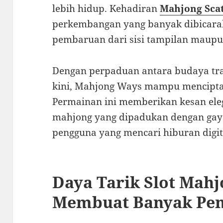
lebih hidup. Kehadiran
Mahjong Sca
perkembangan yang banyak dibicar
pembaruan dari sisi tampilan maupun 
Dengan perpaduan antara budaya tra
kini, Mahjong Ways mampu menciptak
Permainan ini memberikan kesan ele
mahjong yang dipadukan dengan gaya
pengguna yang mencari hiburan digi
Daya Tarik Slot Mah
Membuat Banyak Pem