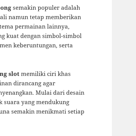
jong
semakin populer adalah
ali namun tetap memberikan
 tema permainan lainnya,
ng kuat dengan simbol-simbol
emen keberuntungan, serta
ng slot
memiliki ciri khas
ainan dirancang agar
enangkan. Mulai dari desain
ek suara yang mendukung
na semakin menikmati setiap