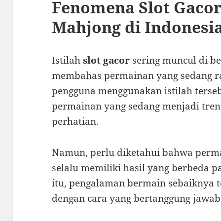
Fenomena Slot Gacor
Mahjong di Indonesi
Istilah
slot gacor
sering muncul di be
membahas permainan yang sedang r
pengguna menggunakan istilah ters
permainan yang sedang menjadi tre
perhatian.
Namun, perlu diketahui bahwa perm
selalu memiliki hasil yang berbeda 
itu, pengalaman bermain sebaiknya t
dengan cara yang bertanggung jawab