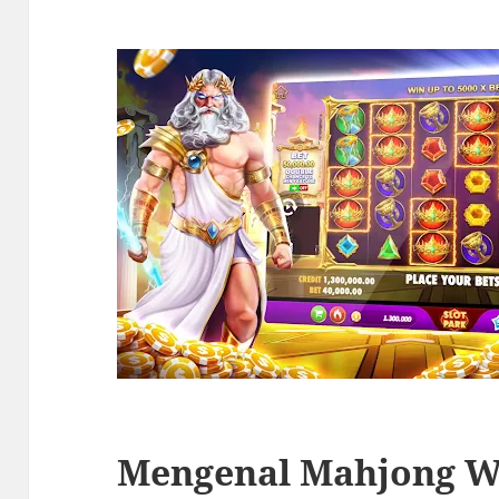
Mengenal Mahjong W