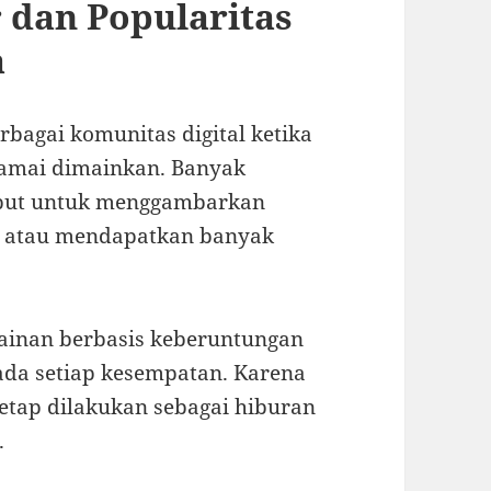
 dan Popularitas
a
rbagai komunitas digital ketika
amai dimainkan. Banyak
ebut untuk menggambarkan
n atau mendapatkan banyak
ainan berbasis keberuntungan
pada setiap kesempatan. Karena
etap dilakukan sebagai hiburan
.