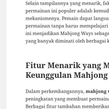
Selain tampilannya yang menarik, fa
permainan ini populer adalah kem
mekanismenya. Pemain dapat langsu
permainan tanpa harus mempelajari a
ini menjadikan Mahjong Ways sebagai
yang banyak diminati oleh berbagai 
Fitur Menarik yang 
Keunggulan Mahjong
Dalam perkembangannya,
mahjong 
peningkatan yang membuat permaina
Berbagai fitur tambahan memberikan