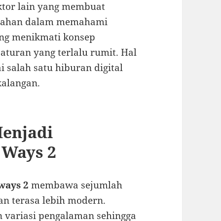
ktor lain yang membuat
udahan dalam memahami
ng menikmati konsep
turan yang terlalu rumit. Hal
 salah satu hiburan digital
kalangan.
Menjadi
 Ways 2
ways 2
membawa sejumlah
n terasa lebih modern.
 variasi pengalaman sehingga