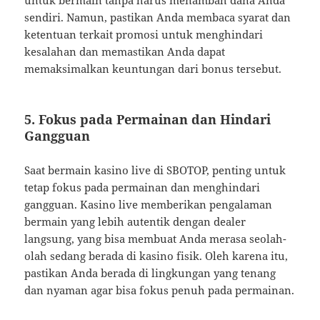
sendiri. Namun, pastikan Anda membaca syarat dan
ketentuan terkait promosi untuk menghindari
kesalahan dan memastikan Anda dapat
memaksimalkan keuntungan dari bonus tersebut.
5. Fokus pada Permainan dan Hindari
Gangguan
Saat bermain kasino live di SBOTOP, penting untuk
tetap fokus pada permainan dan menghindari
gangguan. Kasino live memberikan pengalaman
bermain yang lebih autentik dengan dealer
langsung, yang bisa membuat Anda merasa seolah-
olah sedang berada di kasino fisik. Oleh karena itu,
pastikan Anda berada di lingkungan yang tenang
dan nyaman agar bisa fokus penuh pada permainan.