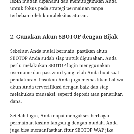
lebih mudah dipahami dan memungkinkan Anda
untuk fokus pada strategi permainan tanpa
terbebani oleh kompleksitas aturan.
2. Gunakan Akun SBOTOP dengan Bijak
Sebelum Anda mulai bermain, pastikan akun
SBOTOP Anda sudah siap untuk digunakan. Anda
perlu melakukan SBOTOP login menggunakan
username dan password yang telah Anda buat saat
pendaftaran. Pastikan Anda juga memastikan bahwa
akun Anda terverifikasi dengan baik dan siap
melakukan transaksi, seperti deposit atau penarikan
dana.
Setelah login, Anda dapat mengakses berbagai
permainan kasino langsung dengan mudah. Anda
juga bisa memanfaatkan fitur SBOTOP WAP jika