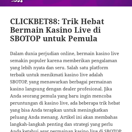
CLICKBET88: Trik Hebat
Bermain Kasino Live di
SBOTOP untuk Pemula
Dalam dunia perjudian online, bermain kasino live
semakin populer karena memberikan pengalaman
yang lebih nyata dan seru. Salah satu platform
terbaik untuk menikmati kasino live adalah
SBOTOP, yang menawarkan berbagai permainan
kasino langsung dengan dealer profesional. Jika
Anda seorang pemula yang baru ingin mencoba
peruntungan di kasino live, ada beberapa trik hebat
yang bisa Anda terapkan untuk meningkatkan
peluang Anda menang. Artikel ini akan membahas
langkah-langkah penting dan strategi yang perlu
Anda ketahui agar permainan kasino live di SBOTOP