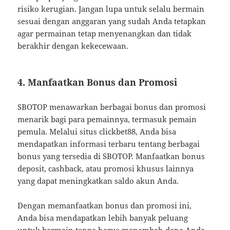
risiko kerugian. Jangan lupa untuk selalu bermain
sesuai dengan anggaran yang sudah Anda tetapkan
agar permainan tetap menyenangkan dan tidak
berakhir dengan kekecewaan.
4. Manfaatkan Bonus dan Promosi
SBOTOP menawarkan berbagai bonus dan promosi
menarik bagi para pemainnya, termasuk pemain
pemula. Melalui situs clickbet88, Anda bisa
mendapatkan informasi terbaru tentang berbagai
bonus yang tersedia di SBOTOP. Manfaatkan bonus
deposit, cashback, atau promosi khusus lainnya
yang dapat meningkatkan saldo akun Anda.
Dengan memanfaatkan bonus dan promosi ini,
Anda bisa mendapatkan lebih banyak peluang
untuk bermain tanpa harus menambah dana Anda