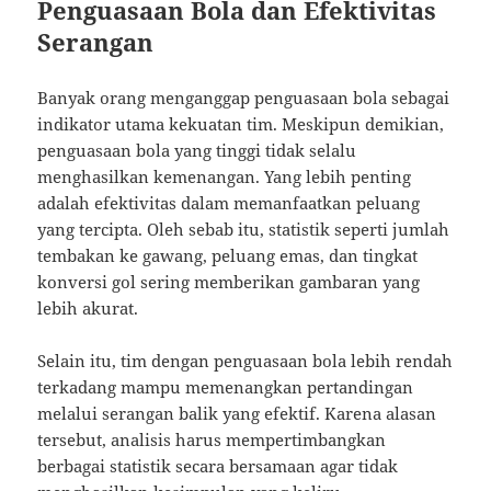
Penguasaan Bola dan Efektivitas
Serangan
Banyak orang menganggap penguasaan bola sebagai
indikator utama kekuatan tim. Meskipun demikian,
penguasaan bola yang tinggi tidak selalu
menghasilkan kemenangan. Yang lebih penting
adalah efektivitas dalam memanfaatkan peluang
yang tercipta. Oleh sebab itu, statistik seperti jumlah
tembakan ke gawang, peluang emas, dan tingkat
konversi gol sering memberikan gambaran yang
lebih akurat.
Selain itu, tim dengan penguasaan bola lebih rendah
terkadang mampu memenangkan pertandingan
melalui serangan balik yang efektif. Karena alasan
tersebut, analisis harus mempertimbangkan
berbagai statistik secara bersamaan agar tidak