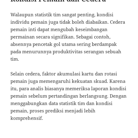
Walaupun statistik tim sangat penting, kondisi
individu pemain juga tidak boleh diabaikan. Cedera
pemain inti dapat mengubah keseimbangan
permainan secara signifikan. Sebagai contoh,
absennya pencetak gol utama sering berdampak
pada menurunnya produktivitas serangan sebuah
tim.
Selain cedera, faktor akumulasi kartu dan rotasi
pemain juga memengaruhi kekuatan skuad. Karena
itu, para analis biasanya memeriksa laporan kondisi
pemain sebelum pertandingan berlangsung. Dengan
menggabungkan data statistik tim dan kondisi
pemain, proses prediksi menjadi lebih
komprehensif.