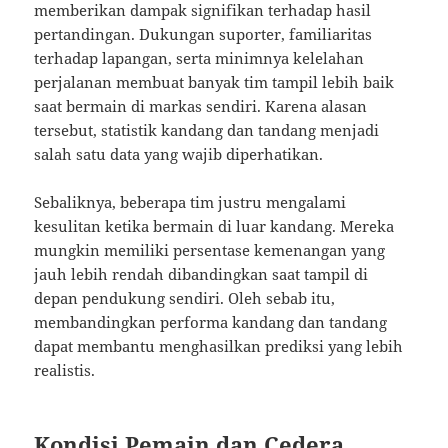
memberikan dampak signifikan terhadap hasil
pertandingan. Dukungan suporter, familiaritas
terhadap lapangan, serta minimnya kelelahan
perjalanan membuat banyak tim tampil lebih baik
saat bermain di markas sendiri. Karena alasan
tersebut, statistik kandang dan tandang menjadi
salah satu data yang wajib diperhatikan.
Sebaliknya, beberapa tim justru mengalami
kesulitan ketika bermain di luar kandang. Mereka
mungkin memiliki persentase kemenangan yang
jauh lebih rendah dibandingkan saat tampil di
depan pendukung sendiri. Oleh sebab itu,
membandingkan performa kandang dan tandang
dapat membantu menghasilkan prediksi yang lebih
realistis.
Kondisi Pemain dan Cedera