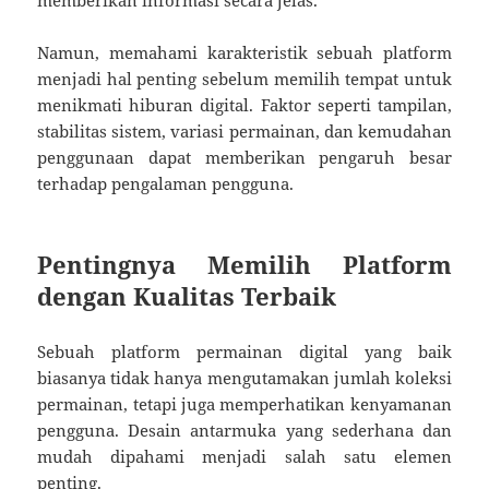
Namun, memahami karakteristik sebuah platform
menjadi hal penting sebelum memilih tempat untuk
menikmati hiburan digital. Faktor seperti tampilan,
stabilitas sistem, variasi permainan, dan kemudahan
penggunaan dapat memberikan pengaruh besar
terhadap pengalaman pengguna.
Pentingnya Memilih Platform
dengan Kualitas Terbaik
Sebuah platform permainan digital yang baik
biasanya tidak hanya mengutamakan jumlah koleksi
permainan, tetapi juga memperhatikan kenyamanan
pengguna. Desain antarmuka yang sederhana dan
mudah dipahami menjadi salah satu elemen
penting.