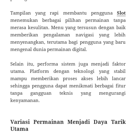
Tampilan yang rapi membantu pengguna
Slot
menemukan berbagai pilihan permainan tanpa
merasa kesulitan. Menu yang tersusun dengan baik
memberikan pengalaman navigasi yang lebih
menyenangkan, terutama bagi pengguna yang baru
mengenal dunia permainan digital.
Selain itu, performa sistem juga menjadi faktor
utama. Platform dengan teknologi yang stabil
mampu memberikan proses akses lebih lancar
sehingga pengguna dapat menikmati berbagai fitur
tanpa gangguan teknis yang mengurangi
kenyamanan.
Variasi Permainan Menjadi Daya Tarik
Utama