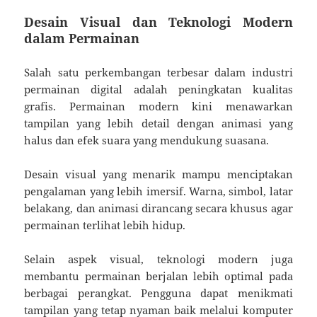
Desain Visual dan Teknologi Modern
dalam Permainan
Salah satu perkembangan terbesar dalam industri
permainan digital adalah peningkatan kualitas
grafis. Permainan modern kini menawarkan
tampilan yang lebih detail dengan animasi yang
halus dan efek suara yang mendukung suasana.
Desain visual yang menarik mampu menciptakan
pengalaman yang lebih imersif. Warna, simbol, latar
belakang, dan animasi dirancang secara khusus agar
permainan terlihat lebih hidup.
Selain aspek visual, teknologi modern juga
membantu permainan berjalan lebih optimal pada
berbagai perangkat. Pengguna dapat menikmati
tampilan yang tetap nyaman baik melalui komputer