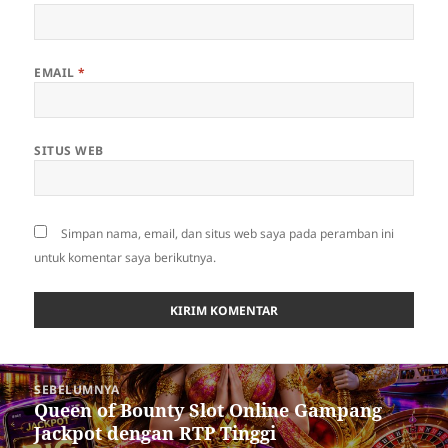
EMAIL
*
SITUS WEB
Simpan nama, email, dan situs web saya pada peramban ini
untuk komentar saya berikutnya.
Navigasi
SEBELUMNYA
pos
Queen of Bounty Slot Online Gampang
Pos
Jackpot dengan RTP Tinggi
sebelumnya: