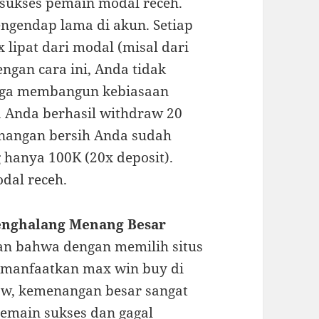
 sukses pemain modal receh.
gendap lama di akun. Setiap
lipat dari modal (misal dari
ngan cara ini, Anda tidak
juga membangun kebiasaan
ka Anda berhasil withdraw 20
menangan bersih Anda sudah
hanya 100K (20x deposit).
dal receh.
enghalang Menang Besar
an bahwa dengan memilih situs
memanfaatkan max win buy di
aw, kemenangan besar sangat
emain sukses dan gagal