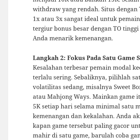
withdraw yang rendah. Situs dengan T
1x atau 3x sangat ideal untuk pemai
tergiur bonus besar dengan TO tinggi
Anda menarik kemenangan.
Langkah 2: Fokus Pada Satu Game 
Kesalahan terbesar pemain modal kec
terlalu sering. Sebaliknya, pilihlah 
volatilitas sedang, misalnya Sweet Bo
atau Mahjong Ways. Mainkan game i
5K setiap hari selama minimal satu m
kemenangan dan kekalahan. Anda ak
kapan game tersebut paling gacor un
mahir di satu game, barulah coba ga