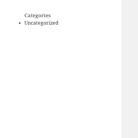
Categories
Uncategorized