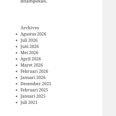
ditampilkan.
Archives
Agustus 2026
Juli 2026
Juni 2026
Mei 2026
April 2026
Maret 2026
Februari 2026
Januari 2026
Desember 2025
Februari 2025
Januari 2025
Juli 2021