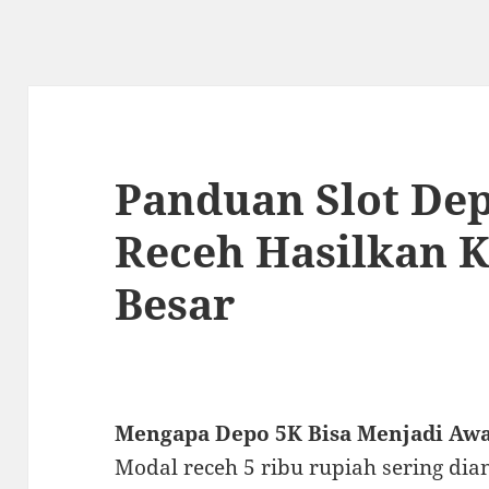
Panduan Slot De
Receh Hasilkan 
Besar
Mengapa Depo 5K Bisa Menjadi Aw
Modal receh 5 ribu rupiah sering d