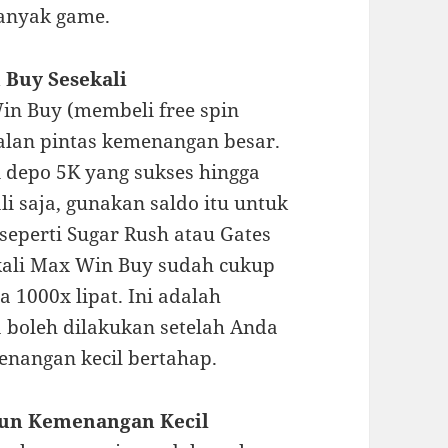
banyak game.
 Buy Sesekali
Win Buy (membeli free spin
 jalan pintas kemenangan besar.
 depo 5K yang sukses hingga
li saja, gunakan saldo itu untuk
seperti Sugar Rush atau Gates
kali Max Win Buy sudah cukup
1000x lipat. Ini adalah
ya boleh dilakukan setelah Anda
enangan kecil bertahap.
pun Kemenangan Kecil