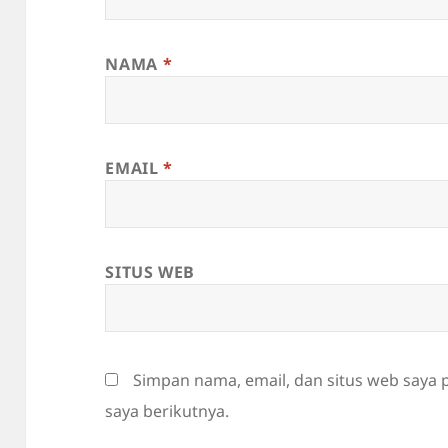
NAMA
*
EMAIL
*
SITUS WEB
Simpan nama, email, dan situs web saya
saya berikutnya.