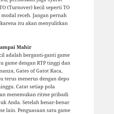
O (Turnover) kecil seperti TO
n modal receh. Jangan pernah
 karena itu akan menyulitkan
Sampai Mahir
il adalah berganti-ganti game
satu game dengan RTP tinggi dan
nanza, Gates of Gatot Kaca,
tu terus menerus dengan depo
inggu. Catat setiap pola
an menemukan ritme pribadi
tuk Anda. Setelah benar-benar
me lain. Penguasaan satu game