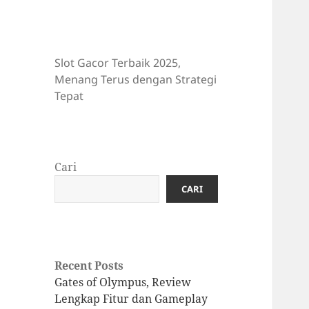
Slot Gacor Terbaik 2025,
Menang Terus dengan Strategi
Tepat
Cari
CARI
Recent Posts
Gates of Olympus, Review
Lengkap Fitur dan Gameplay