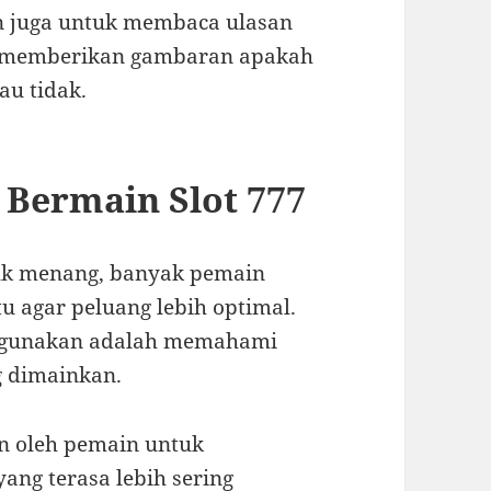
kan juga untuk membaca ulasan
tu memberikan gambaran apakah
au tidak.
 Bermain Slot 777
tuk menang, banyak pemain
u agar peluang lebih optimal.
 digunakan adalah memahami
g dimainkan.
kan oleh pemain untuk
ng terasa lebih sering