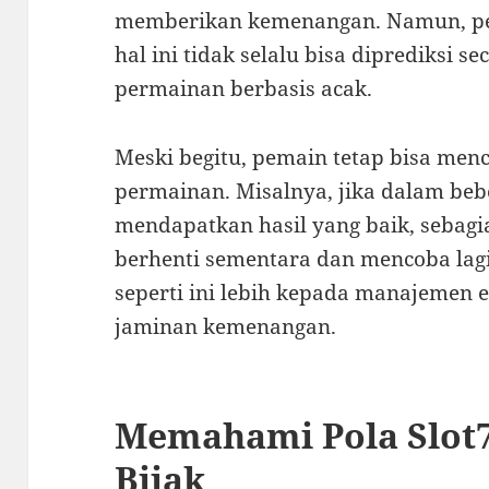
memberikan kemenangan. Namun, pe
hal ini tidak selalu bisa diprediksi s
permainan berbasis acak.
Meski begitu, pemain tetap bisa me
permainan. Misalnya, jika dalam beb
mendapatkan hasil yang baik, sebag
berhenti sementara dan mencoba lag
seperti ini lebih kepada manajemen
jaminan kemenangan.
Memahami Pola Slot
Bijak