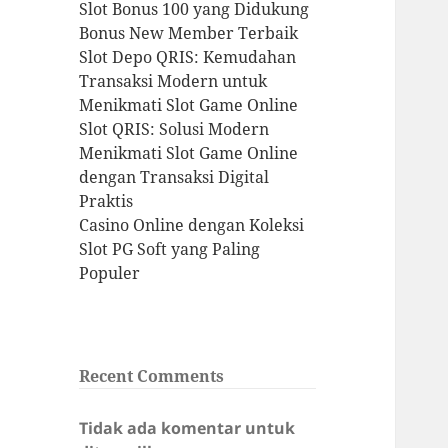
Slot Bonus 100 yang Didukung
Bonus New Member Terbaik
Slot Depo QRIS: Kemudahan
Transaksi Modern untuk
Menikmati Slot Game Online
Slot QRIS: Solusi Modern
Menikmati Slot Game Online
dengan Transaksi Digital
Praktis
Casino Online dengan Koleksi
Slot PG Soft yang Paling
Populer
Recent Comments
Tidak ada komentar untuk