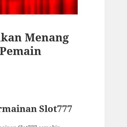
lkan Menang
k Pemain
mainan Slot777