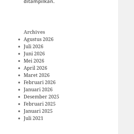
ditampilkan.
Archives
Agustus 2026
Juli 2026
Juni 2026
Mei 2026
April 2026
Maret 2026
Februari 2026
Januari 2026
Desember 2025
Februari 2025
Januari 2025
Juli 2021