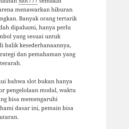
rmainan
Slot777
semakin
 karena menawarkan hiburan
gkan. Banyak orang tertarik
ah dipahami, hanya perlu
bol yang sesuai untuk
 balik kesederhanaannya,
trategi dan pemahaman yang
terarah.
hui bahwa slot bukan hanya
or pengelolaan modal, waktu
yang bisa memengaruhi
mi dasar ini, pemain bisa
utaran.