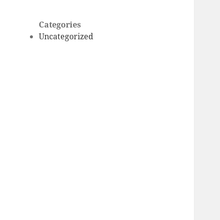
Categories
Uncategorized