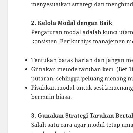
menyesuaikan strategi dan menghinda
2. Kelola Modal dengan Baik
Pengaturan modal adalah kunci utam
konsisten. Berikut tips manajemen m
Tentukan batas harian dan jangan mel
Gunakan metode taruhan kecil (Bet 1
putaran, sehingga peluang menang m
Pisahkan modal untuk sesi kemenang
bermain biasa.
3. Gunakan Strategi Taruhan Berta
Salah satu cara agar modal tetap am