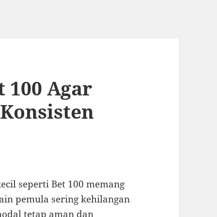
t 100 Agar
Konsisten
kecil seperti Bet 100 memang
ain pemula sering kehilangan
modal tetap aman dan