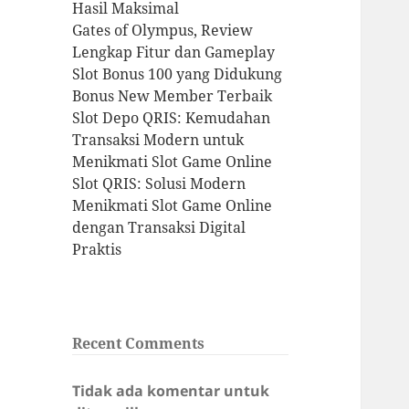
Hasil Maksimal
Gates of Olympus, Review
Lengkap Fitur dan Gameplay
Slot Bonus 100 yang Didukung
Bonus New Member Terbaik
Slot Depo QRIS: Kemudahan
Transaksi Modern untuk
Menikmati Slot Game Online
Slot QRIS: Solusi Modern
Menikmati Slot Game Online
dengan Transaksi Digital
Praktis
Recent Comments
Tidak ada komentar untuk