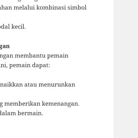
han melalui kombinasi simbol
al kecil.
ngan
nangan membantu pemain
ni, pemain dapat:
enaikkan atau menurunkan
ring memberikan kemenangan.
 dalam bermain.