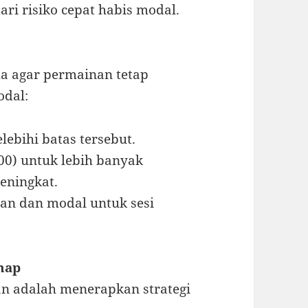
ri risiko cepat habis modal.
a agar permainan tetap
odal:
ebihi batas tersebut.
00) untuk lebih banyak
eningkat.
an dan modal untuk sesi
hap
an adalah menerapkan strategi