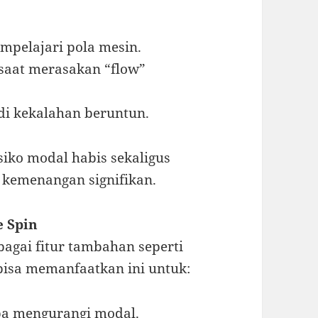
mpelajari pola mesin.
saat merasakan “flow”
adi kekalahan beruntun.
siko modal habis sekaligus
kemenangan signifikan.
e Spin
agai fitur tambahan seperti
 bisa memanfaatkan ini untuk:
a mengurangi modal.