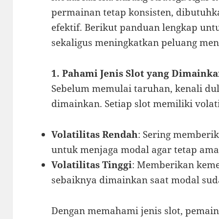
permainan tetap konsisten, dibutuhk
efektif. Berikut panduan lengkap unt
sekaligus meningkatkan peluang men
1. Pahami Jenis Slot yang Dimaink
Sebelum memulai taruhan, kenali dul
dimainkan. Setiap slot memiliki volat
Volatilitas Rendah
: Sering memberi
untuk menjaga modal agar tetap ama
Volatilitas Tinggi
: Memberikan keme
sebaiknya dimainkan saat modal sud
Dengan memahami jenis slot, pemain