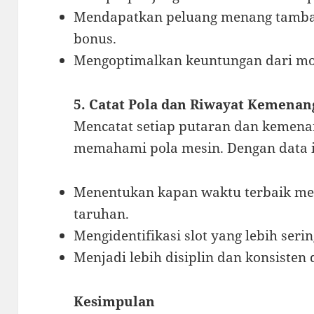
Mendapatkan peluang menang tamba
bonus.
Mengoptimalkan keuntungan dari mod
5. Catat Pola dan Riwayat Kemena
Mencatat setiap putaran dan keme
memahami pola mesin. Dengan data i
Menentukan kapan waktu terbaik m
taruhan.
Mengidentifikasi slot yang lebih se
Menjadi lebih disiplin dan konsisten
Kesimpulan